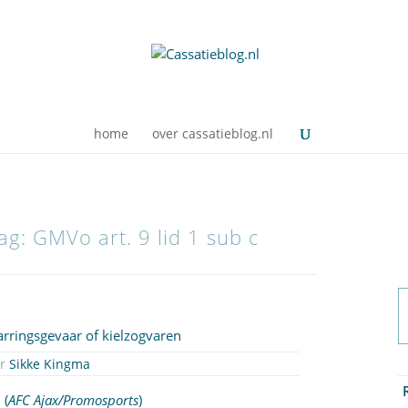
home
over cassatieblog.nl
ag: GMVo art. 9 lid 1 sub c
rringsgevaar of kielzogvaren
or
Sikke Kingma
7
(
AFC Ajax/Promosports
)