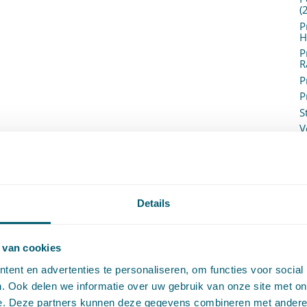
(
P
H
P
R
P
P
S
V
V
(
V
V
W
Details
c
W
o
 van cookies
ent en advertenties te personaliseren, om functies voor social
. Ook delen we informatie over uw gebruik van onze site met on
e. Deze partners kunnen deze gegevens combineren met andere i