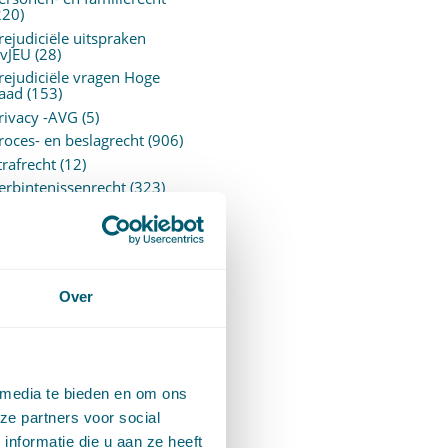
220)
rejudiciële uitspraken
vJEU
(28)
rejudiciële vragen Hoge
aad
(153)
rivacy -AVG
(5)
roces- en beslagrecht
(906)
trafrecht
(12)
erbintenissenrecht
(323)
ermogensrecht algemeen
94)
ervoersrecht
(28)
erzekeringsrecht
(85)
etgeving
Over
assatierechtspraak
(14)
vggz – Wzd (Wet Bopz
ud)
(139)
 media te bieden en om ons
ARCHIEF
ze partners voor social
nformatie die u aan ze heeft