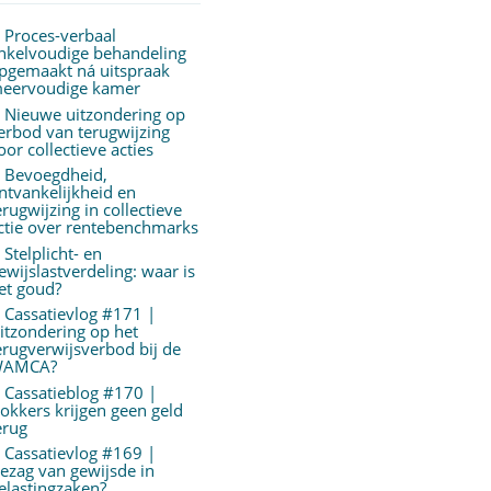
Proces-verbaal
nkelvoudige behandeling
pgemaakt ná uitspraak
eervoudige kamer
Nieuwe uitzondering op
erbod van terugwijzing
oor collectieve acties
Bevoegdheid,
ntvankelijkheid en
erugwijzing in collectieve
ctie over rentebenchmarks
Stelplicht- en
ewijslastverdeling: waar is
et goud?
Cassatievlog #171 |
itzondering op het
erugverwijsverbod bij de
AMCA?
Cassatieblog #170 |
okkers krijgen geen geld
erug
Cassatievlog #169 |
ezag van gewijsde in
elastingzaken?