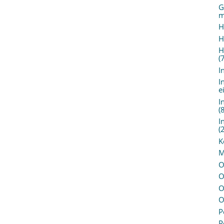
G
m
H
H
H
(
I
I
e
I
(
I
(
K
M
O
O
O
O
P
P