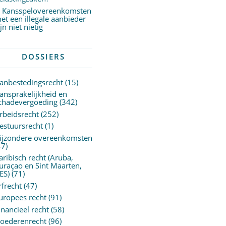
Kansspelovereenkomsten
et een illegale aanbieder
ijn niet nietig
DOSSIERS
anbestedingsrecht
(15)
ansprakelijkheid en
chadevergoeding
(342)
rbeidsrecht
(252)
estuursrecht
(1)
ijzondere overeenkomsten
47)
aribisch recht (Aruba,
uraçao en Sint Maarten,
ES)
(71)
rfrecht
(47)
uropees recht
(91)
inancieel recht
(58)
oederenrecht
(96)