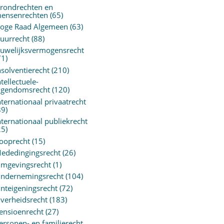
rondrechten en
ensenrechten
(65)
oge Raad Algemeen
(63)
uurrecht
(88)
uwelijksvermogensrecht
71)
nsolventierecht
(210)
ntellectuele-
igendomsrecht
(120)
nternationaal privaatrecht
89)
nternationaal publiekrecht
25)
ooprecht
(15)
ededingingsrecht
(26)
mgevingsrecht
(1)
ndernemingsrecht
(104)
nteigeningsrecht
(72)
verheidsrecht
(183)
ensioenrecht
(27)
ersonen- en familierecht