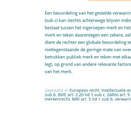
Een beoordeling van het gestelde verwarrin
(sub c) kan slechts achterwege blijven ind
bestaat tussen het ingeroepen merk en he
merk en teken daarentegen een zekere, ze
dient de rechter een globale beoordeling t
niettegenstaande de geringe mate van ove
betrokken publiek merk en teken met elka
legt, op grond van andere relevante factor
van het merk.
Geplaatst in
Europees recht
,
Intellectuele-
sub b
,
BVIE art. 2.20 lid 1 sub c
,
GMVo art. 9 
merkenrecht
,
MRl art. 5 lid 1 sub b
,
verwarr