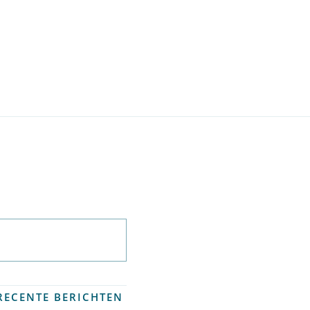
Abonneer op
nieuwsbrief
RECENTE BERICHTEN