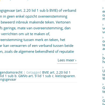
gsgevaar (art. 2.20 lid 1 sub b BVIE) of verband
e
o
ien in geen enkel opzicht overeenstemming
m
t beweerd inbreuk makende teken. Vertonen
lfs geringe, mate van overeenstemming, dan
v
v
e verrichten om uit te maken of,
reenstemming tussen merk en teken, het
o
t
ar kan verwarren of een verband tussen beide
a
en, zoals de algemene bekendheid of reputatie
b
h
U
eigendomsrecht
| Getagged
BVIE art. 2.20 lid 1
t
lid 1 sub b
,
GMVo art. 9 lid 1 sub c
,
kielzogvaren
,
W
ingsgevaar
G
t
G
b