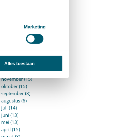
►
2026 (88)
augustus (1)
juli (7)
juni (15)
Marketing
mei (7)
april (11)
maart (17)
februari (16)
januari (14)
Alles toestaan
►
2025 (153)
december (15)
november (15)
oktober (15)
september (8)
augustus (6)
juli (14)
juni (13)
mei (13)
april (15)
maart (8)