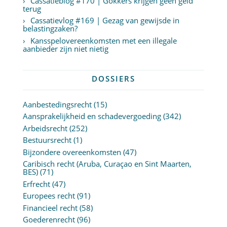
Cassatieblog #170 | Gokkers krijgen geen geld
terug
Cassatievlog #169 | Gezag van gewijsde in
belastingzaken?
Kansspelovereenkomsten met een illegale
aanbieder zijn niet nietig
DOSSIERS
Aanbestedingsrecht
(15)
Aansprakelijkheid en schadevergoeding
(342)
Arbeidsrecht
(252)
Bestuursrecht
(1)
Bijzondere overeenkomsten
(47)
Caribisch recht (Aruba, Curaçao en Sint Maarten,
BES)
(71)
Erfrecht
(47)
Europees recht
(91)
Financieel recht
(58)
Goederenrecht
(96)