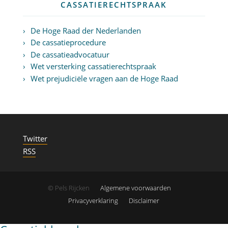
CASSATIERECHTSPRAAK
De Hoge Raad der Nederlanden
De cassatieprocedure
De cassatieadvocatuur
Wet versterking cassatierechtspraak
Wet prejudiciële vragen aan de Hoge Raad
Twitter
RSS
© Pels Rijcken
Algemene voorwaarden
Privacyverklaring
Disclaimer