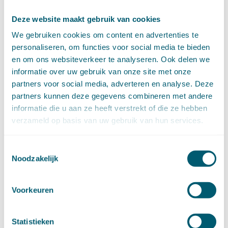
juli (4)
Deze website maakt gebruik van cookies
juni (14)
mei (6)
We gebruiken cookies om content en advertenties te
april (11)
personaliseren, om functies voor social media te bieden
maart (14)
en om ons websiteverkeer te analyseren. Ook delen we
februari (11)
informatie over uw gebruik van onze site met onze
januari (15)
partners voor social media, adverteren en analyse. Deze
►
2020 (154)
partners kunnen deze gegevens combineren met andere
december (6)
informatie die u aan ze heeft verstrekt of die ze hebben
november (14)
verzameld op basis van uw gebruik van hun services.
oktober (14)
september (8)
Toestemmingsselectie
augustus (2)
Noodzakelijk
juli (20)
juni (14)
mei (12)
Voorkeuren
april (20)
maart (15)
februari (12)
Statistieken