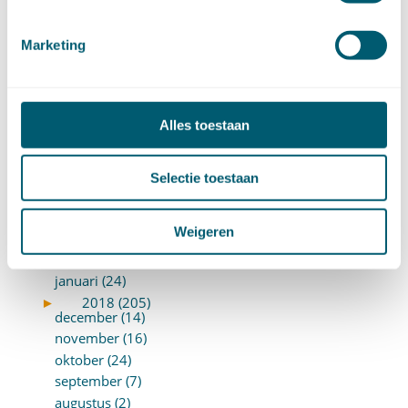
januari (17)
►
2019 (147)
december (8)
Marketing
november (8)
oktober (13)
september (8)
Alles toestaan
augustus (10)
juli (10)
juni (10)
Selectie toestaan
mei (14)
april (18)
Weigeren
maart (10)
februari (14)
januari (24)
►
2018 (205)
december (14)
november (16)
oktober (24)
september (7)
augustus (2)