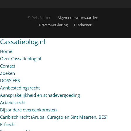
© Pels Rijcken
Algemene voorwaarden
Privacyverklaring
Disclaimer
Cassatieblog.nl
Home
Over Cassatieblog.nl
Contact
Zoeken
DOSSIERS
Aanbestedingsrecht
Aansprakelijkheid en schadevergoeding
Arbeidsrecht
Bijzondere overeenkomsten
Caribisch recht (Aruba, Curaçao en Sint Maarten, BES)
Erfrecht