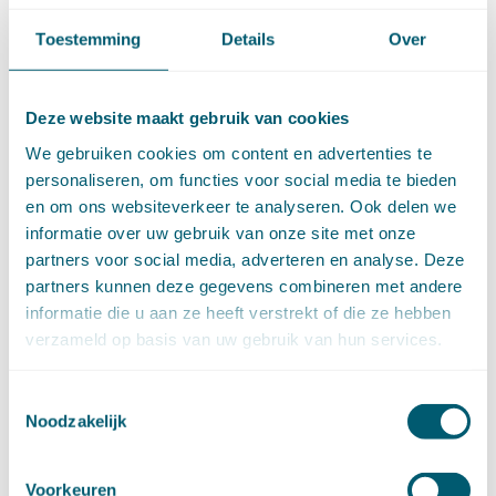
juli (19)
juni (21)
Toestemming
Details
Over
mei (9)
april (13)
maart (17)
Deze website maakt gebruik van cookies
februari (16)
We gebruiken cookies om content en advertenties te
januari (14)
personaliseren, om functies voor social media te bieden
►
2022 (168)
en om ons websiteverkeer te analyseren. Ook delen we
december (13)
informatie over uw gebruik van onze site met onze
november (18)
partners voor social media, adverteren en analyse. Deze
oktober (15)
partners kunnen deze gegevens combineren met andere
september (12)
informatie die u aan ze heeft verstrekt of die ze hebben
augustus (4)
verzameld op basis van uw gebruik van hun services.
juli (16)
juni (16)
mei (11)
Toestemmingsselectie
april (13)
Noodzakelijk
maart (16)
februari (19)
Voorkeuren