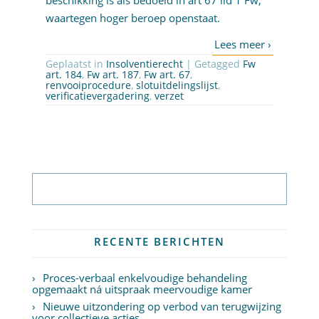
beschikking is als bedoeld in art 67 lid 1 Fw,
waartegen hoger beroep openstaat.
Geplaatst in
Insolventierecht
| Getagged
Fw
art. 184
,
Fw art. 187
,
Fw art. 67
,
renvooiprocedure
,
slotuitdelingslijst
,
verificatievergadering
,
verzet
Abonneer op nieuwsbrief
RECENTE BERICHTEN
Proces-verbaal enkelvoudige behandeling
opgemaakt ná uitspraak meervoudige kamer
Nieuwe uitzondering op verbod van terugwijzing
voor collectieve acties