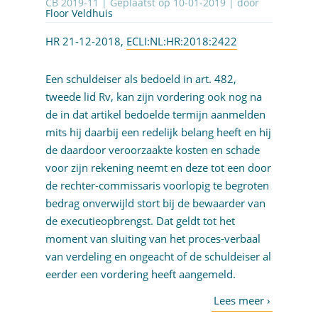
CB 2019-11 | Geplaatst op
10-01-2019
| door
Floor Veldhuis
HR 21-12-2018,
ECLI:NL:HR:2018:2422
Een schuldeiser als bedoeld in art. 482,
tweede lid Rv, kan zijn vordering ook nog na
de in dat artikel bedoelde termijn aanmelden
mits hij daarbij een redelijk belang heeft en hij
de daardoor veroorzaakte kosten en schade
voor zijn rekening neemt en deze tot een door
de rechter-commissaris voorlopig te begroten
bedrag onverwijld stort bij de bewaarder van
de executieopbrengst. Dat geldt tot het
moment van sluiting van het proces-verbaal
van verdeling en ongeacht of de schuldeiser al
eerder een vordering heeft aangemeld.