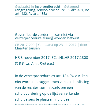
Geplaatst in
Insolventierecht
| Getagged
rangregeling
,
renvooiprocedure
,
Rv art. 481
,
Rv
art. 482
,
Rv art. 485a
Geverifieerde vordering kan niet via
verzetprocedure alsnog worden betwist
CB 2017-200 | Geplaatst op
23-11-2017
| door
Maarten Jansen
HR 3 november 2017,
ECLI:NL:HR:2017:2808
(
X B.V. c.s. / mr. Krol q.q.
)
In de verzetprocedure ex art. 184 Fw e.v. kan
niet worden teruggekomen van een beslissing
van de rechter-commissaris om een
schuldvordering op de lijst van erkende
schuldeisers te plaatsen, nu dit een