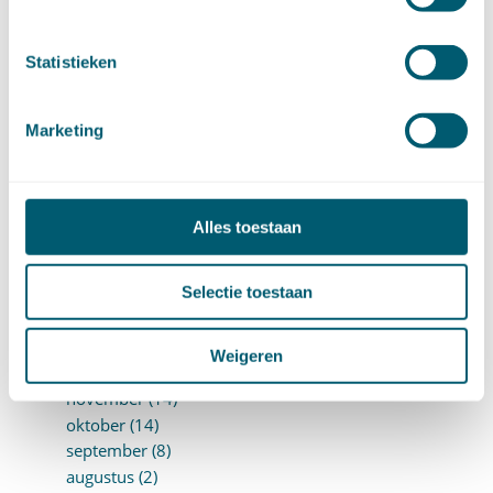
januari (15)
►
2021 (123)
december (15)
Statistieken
november (9)
oktober (13)
september (4)
Marketing
augustus (7)
juli (4)
juni (14)
mei (6)
Alles toestaan
april (11)
maart (14)
Selectie toestaan
februari (11)
januari (15)
►
2020 (154)
Weigeren
december (6)
november (14)
oktober (14)
september (8)
augustus (2)