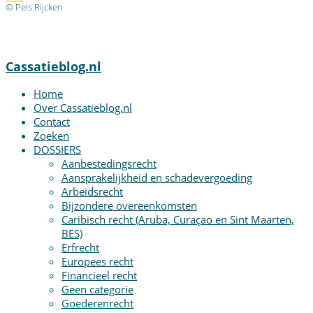
© Pels Rijcken
Algemene voorwaarden
Privacyverklaring
Disclaimer
Cassatieblog.nl
Home
Over Cassatieblog.nl
Contact
Zoeken
DOSSIERS
Aanbestedingsrecht
Aansprakelijkheid en schadevergoeding
Arbeidsrecht
Bijzondere overeenkomsten
Caribisch recht (Aruba, Curaçao en Sint Maarten,
BES)
Erfrecht
Europees recht
Financieel recht
Geen categorie
Goederenrecht