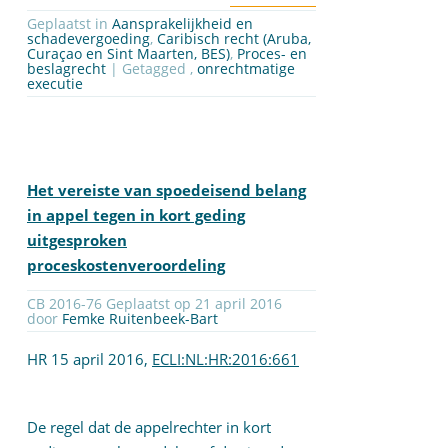
Geplaatst in
Aansprakelijkheid en
schadevergoeding
,
Caribisch recht (Aruba,
Curaçao en Sint Maarten, BES)
,
Proces- en
beslagrecht
| Getagged ,
onrechtmatige
executie
Het vereiste van spoedeisend belang
in appel tegen in kort geding
uitgesproken
proceskostenveroordeling
CB 2016-76 Geplaatst op 21 april 2016
door
Femke Ruitenbeek-Bart
HR 15 april 2016,
ECLI:NL:HR:2016:661
De regel dat de appelrechter in kort