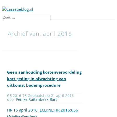
Archief van: april 2016
Geen aanhouding kostenveroordeling
kort geding in afwachting van
uitkomst bodemprocedure
CB 2016-78 Geplaatst op 21 april 2016
door
Femke Ruitenbeek-Bart
HR 15 april 2016,
ECLI:NL:HR:2016:666
(
Astellas/Synthos
)