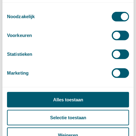
Toestemmingsselectie
ARCHIEF
Noodzakelijk
►
2026 (88)
augustus (1)
Voorkeuren
juli (7)
juni (15)
mei (7)
april (11)
Statistieken
maart (17)
februari (16)
januari (14)
►
2025 (153)
Marketing
december (15)
november (15)
oktober (15)
september (8)
augustus (6)
Alles toestaan
juli (14)
juni (13)
mei (13)
april (15)
Selectie toestaan
maart (8)
februari (16)
januari (15)
Weigeren
►
2024 (161)