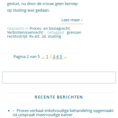
gestuit, nu door de vrouw geen beroep
op stuiting was gedaan.
Geplaatst in
Proces- en beslagrecht
,
Verbintenissenrecht
| Getagged ,
grenzen
rechtsstrijd
,
Rv art. 24
,
stuiting
Pagina 2 van 5
←
1
2
3
4
5
→
Abonneer op nieuwsbrief
RECENTE BERICHTEN
Proces-verbaal enkelvoudige behandeling opgemaakt
ná uitspraak meervoudige kamer