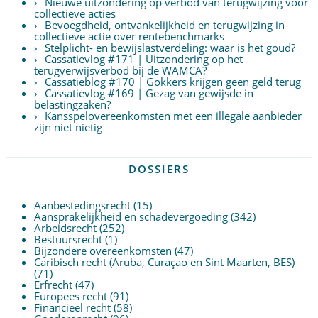
Nieuwe uitzondering op verbod van terugwijzing voor
collectieve acties
Bevoegdheid, ontvankelijkheid en terugwijzing in
collectieve actie over rentebenchmarks
Stelplicht- en bewijslastverdeling: waar is het goud?
Cassatievlog #171 | Uitzondering op het
terugverwijsverbod bij de WAMCA?
Cassatieblog #170 | Gokkers krijgen geen geld terug
Cassatievlog #169 | Gezag van gewijsde in
belastingzaken?
Kansspelovereenkomsten met een illegale aanbieder
zijn niet nietig
DOSSIERS
Aanbestedingsrecht
(15)
Aansprakelijkheid en schadevergoeding
(342)
Arbeidsrecht
(252)
Bestuursrecht
(1)
Bijzondere overeenkomsten
(47)
Caribisch recht (Aruba, Curaçao en Sint Maarten, BES)
(71)
Erfrecht
(47)
Europees recht
(91)
Financieel recht
(58)