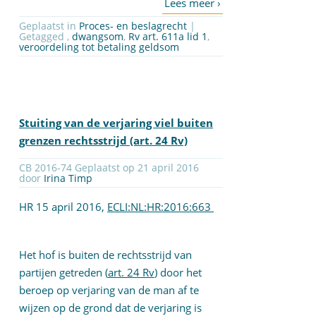
Geplaatst in
Proces- en beslagrecht
|
Getagged ,
dwangsom
,
Rv art. 611a lid 1
,
veroordeling tot betaling geldsom
Stuiting van de verjaring viel buiten
grenzen rechtsstrijd (art. 24 Rv)
CB 2016-74 Geplaatst op 21 april 2016
door
Irina Timp
HR 15 april 2016,
ECLI:NL:HR:2016:663
Het hof is buiten de rechtsstrijd van
partijen getreden (
art. 24 Rv
) door het
beroep op verjaring van de man af te
wijzen op de grond dat de verjaring is