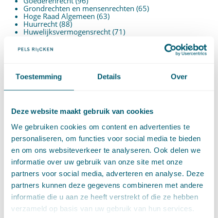
Goederenrecht
(96)
Grondrechten en mensenrechten
(65)
Hoge Raad Algemeen
(63)
Huurrecht
(88)
Huwelijksvermogensrecht
(71)
Insolventierecht
(210)
Intellectuele-eigendomsrecht
(120)
Internationaal privaatrecht
(89)
Internationaal publiekrecht
(25)
Kooprecht
(15)
Toestemming
Details
Over
Mededingingsrecht
(26)
Omgevingsrecht
(1)
Ondernemingsrecht
(104)
Onteigeningsrecht
(72)
Overheidsrecht
(183)
Deze website maakt gebruik van cookies
Pensioenrecht
(27)
Personen- en familierecht
(220)
We gebruiken cookies om content en advertenties te
Prejudiciële uitspraken HvJEU
(28)
personaliseren, om functies voor social media te bieden
Prejudiciële vragen Hoge Raad
(153)
Privacy -AVG
(5)
en om ons websiteverkeer te analyseren. Ook delen we
Proces- en beslagrecht
(906)
informatie over uw gebruik van onze site met onze
Strafrecht
(12)
Verbintenissenrecht
(323)
partners voor social media, adverteren en analyse. Deze
Vermogensrecht algemeen
(94)
partners kunnen deze gegevens combineren met andere
Vervoersrecht
(28)
Verzekeringsrecht
(85)
informatie die u aan ze heeft verstrekt of die ze hebben
Wetgeving cassatierechtspraak
(14)
verzameld op basis van uw gebruik van hun services.
Wvggz – Wzd (Wet Bopz oud)
(139)