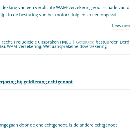
de dekking van een verplichte WAM-verzekering voor schade van d
rijpt in de besturing van het motorrijtuig en zo een ongeval
 recht
,
Prejudiciële uitspraken HvJEU
| Getagged
bestuurder
,
Derd
/EG
,
WAM-verzekering
,
Wet aansprakelheidsverzekering
rjaring bij geldlening echtgenoot
 aangegaan door de ene echtgenoot. Is de andere echtgenoot