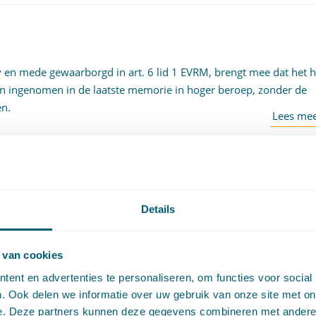
v en mede gewaarborgd in art. 6 lid 1 EVRM, brengt mee dat het h
zijn ingenomen in de laatste memorie in hoger beroep, zonder de
ren.
ed
aansprakelijkheid curator
,
Grieks recht
,
stelplicht en bewijslast
,
Details
kheid architect
 van cookies
ent en advertenties te personaliseren, om functies voor social
. Ook delen we informatie over uw gebruik van onze site met on
e. Deze partners kunnen deze gegevens combineren met andere i