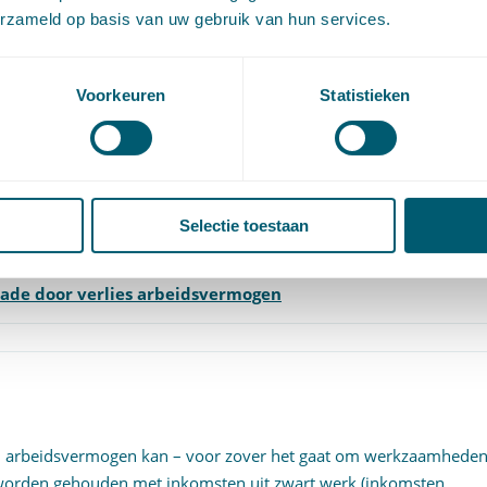
erzameld op basis van uw gebruik van hun services.
p veelal gezamenlijke partijaanduidingen zijn gebruikt, kan in he
 motivering op dit punt, de toewijzing van de vorderingen tegen de
Voorkeuren
Statistieken
ed
hoofdelijke veroordeling
,
persoonlijke aansprakelijkheid
Selectie toestaan
ade door verlies arbeidsvermogen
d arbeidsvermogen kan – voor zover het gaat om werkzaamhede
g worden gehouden met inkomsten uit zwart werk (inkomsten