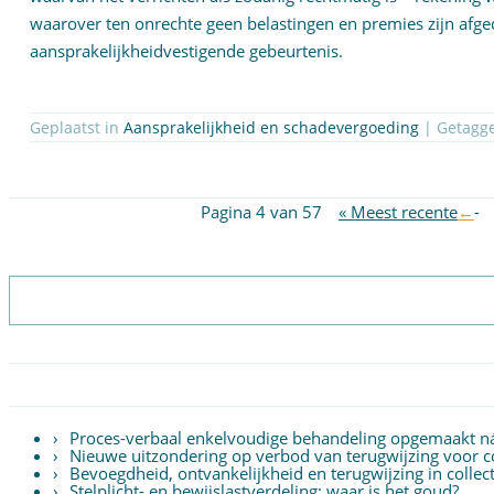
waarover ten onrechte geen belastingen en premies zijn afge
aansprakelijkheidvestigende gebeurtenis.
Geplaatst in
Aansprakelijkheid en schadevergoeding
| Getagg
Pagina 4 van 57
« Meest recente
←
-
Proces-verbaal enkelvoudige behandeling opgemaakt n
Nieuwe uitzondering op verbod van terugwijzing voor col
Bevoegdheid, ontvankelijkheid en terugwijzing in colle
Stelplicht- en bewijslastverdeling: waar is het goud?