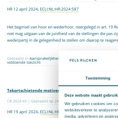
HR 12 april 2024,
ECLI:NL:HR:2024:587
Het beginsel van hoor en wederhoor, neergelegd in art. 19 R
niet mag uitgaan van de juistheid van de stellingen die pas 
wederpartij in de gelegenheid te stellen om daarop te reage
Geplaatst in
Aansprakelijkheid en schadevergoeding
| Getagg
voldoende toezicht
Toestemming
Tekortschietende motivering persoonlijke aansprakelij
Deze website maakt gebruik
CB 2024-65 | Geplaatst op
24-04-2024
| door
Giel Wind
We gebruiken cookies om cont
websiteverkeer te analyseren
HR 19 april 2024,
ECLI:NL:HR:2024:628
media, adverteren en analys