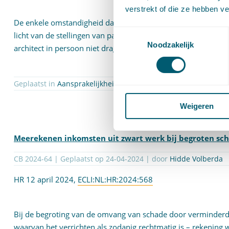
verstrekt of die ze hebben v
De enkele omstandigheid dat in het partijdebat in hoger beroe
Toestemmingsselectie
licht van de stellingen van partijen, en bij gebreke van enige
Noodzakelijk
architect in persoon niet dragen.
Geplaatst in
Aansprakelijkheid en schadevergoeding
| Getagg
Weigeren
Meerekenen inkomsten uit zwart werk bij begroten sch
CB 2024-64 | Geplaatst op
24-04-2024
| door
Hidde Volberda
HR 12 april 2024,
ECLI:NL:HR:2024:568
Bij de begroting van de omvang van schade door verminder
waarvan het verrichten als zodanig rechtmatig is – rekenin