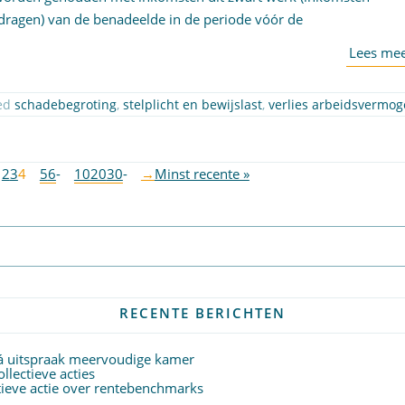
dragen) van de benadeelde in de periode vóór de
ed
schadebegroting
,
stelplicht en bewijslast
,
verlies arbeidsvermo
2
3
4
5
6
-
10
20
30
-
→
Minst recente »
Abonneer op nieuwsbrief
RECENTE BERICHTEN
á uitspraak meervoudige kamer
lectieve acties
ctieve actie over rentebenchmarks