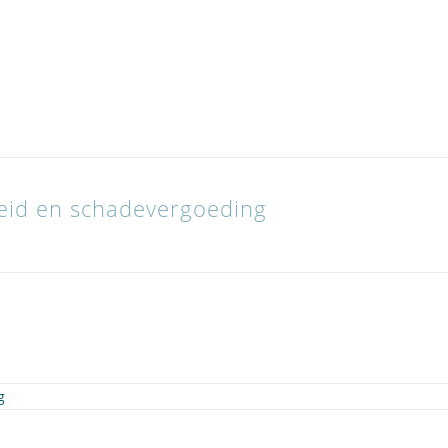
heid en schadevergoeding
g