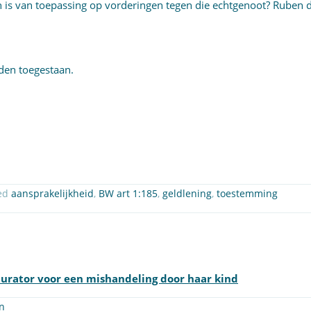
jn is van toepassing op vorderingen tegen die echtgenoot? Ruben 
en toegestaan.
ed
aansprakelijkheid
,
BW art 1:185
,
geldlening
,
toestemming
curator voor een mishandeling door haar kind
n