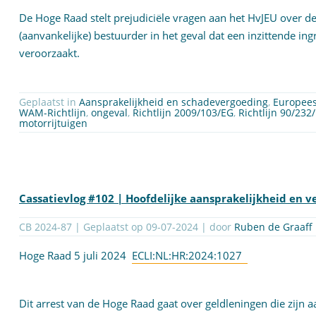
De Hoge Raad stelt prejudiciële vragen aan het HvJEU over 
(aanvankelijke) bestuurder in het geval dat een inzittende ing
veroorzaakt.
Geplaatst in
Aansprakelijkheid en schadevergoeding
,
Europees
WAM-Richtlijn
,
ongeval
,
Richtlijn 2009/103/EG
,
Richtlijn 90/232
motorrijtuigen
Cassatievlog #102 | Hoofdelijke aansprakelijkheid en ve
CB 2024-87 | Geplaatst op
09-07-2024
| door
Ruben de Graaff
Hoge Raad 5 juli 2024
ECLI:NL:HR:2024:1027
Dit arrest van de Hoge Raad gaat over geldleningen die zijn