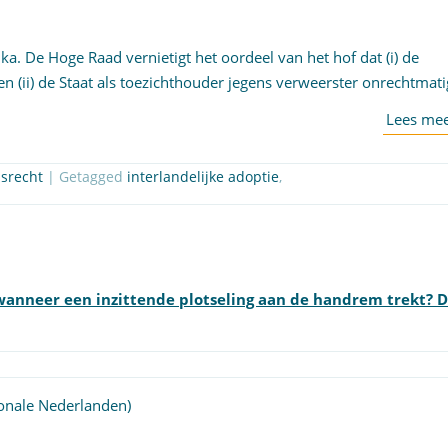
ka. De Hoge Raad vernietigt het oordeel van het hof dat (i) de
en (ii) de Staat als toezichthouder jegens verweerster onrechtmati
srecht
| Getagged
interlandelijke adoptie
,
 wanneer een inzittende plotseling aan de handrem trekt? 
onale Nederlanden)