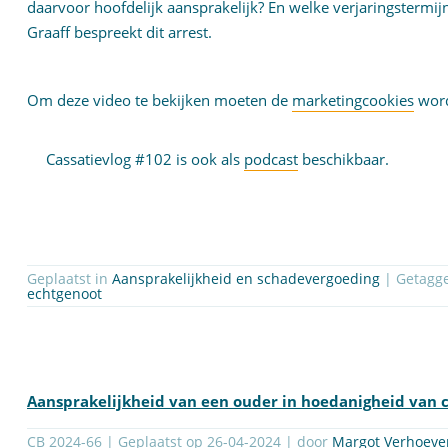
daarvoor hoofdelijk aansprakelijk? En welke verjaringstermi
Graaff bespreekt dit arrest.
Om deze video te bekijken moeten de
marketingcookies
word
Cassatievlog #102 is ook als
podcast
beschikbaar.
Geplaatst in
Aansprakelijkheid en schadevergoeding
| Getagg
echtgenoot
Aansprakelijkheid van een ouder in hoedanigheid van 
CB 2024-66 | Geplaatst op
26-04-2024
| door
Margot Verhoeve