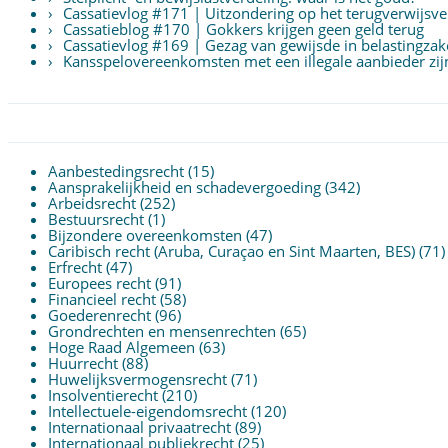
Cassatievlog #171 | Uitzondering op het terugverwijs
Cassatieblog #170 | Gokkers krijgen geen geld terug
Cassatievlog #169 | Gezag van gewijsde in belastingzak
Kansspelovereenkomsten met een illegale aanbieder zijn 
Aanbestedingsrecht
(15)
Aansprakelijkheid en schadevergoeding
(342)
Arbeidsrecht
(252)
Bestuursrecht
(1)
Bijzondere overeenkomsten
(47)
Caribisch recht (Aruba, Curaçao en Sint Maarten, BES)
(71)
Erfrecht
(47)
Europees recht
(91)
Financieel recht
(58)
Goederenrecht
(96)
Grondrechten en mensenrechten
(65)
Hoge Raad Algemeen
(63)
Huurrecht
(88)
Huwelijksvermogensrecht
(71)
Insolventierecht
(210)
Intellectuele-eigendomsrecht
(120)
Internationaal privaatrecht
(89)
Internationaal publiekrecht
(25)