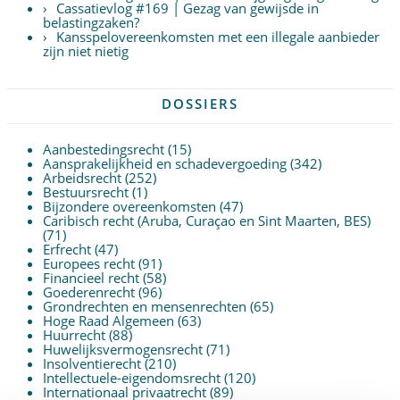
Cassatievlog #169 | Gezag van gewijsde in
belastingzaken?
Kansspelovereenkomsten met een illegale aanbieder
zijn niet nietig
DOSSIERS
Aanbestedingsrecht
(15)
Aansprakelijkheid en schadevergoeding
(342)
Arbeidsrecht
(252)
Bestuursrecht
(1)
Bijzondere overeenkomsten
(47)
Caribisch recht (Aruba, Curaçao en Sint Maarten, BES)
(71)
Erfrecht
(47)
Europees recht
(91)
Financieel recht
(58)
Goederenrecht
(96)
Grondrechten en mensenrechten
(65)
Hoge Raad Algemeen
(63)
Huurrecht
(88)
Huwelijksvermogensrecht
(71)
Insolventierecht
(210)
Intellectuele-eigendomsrecht
(120)
Internationaal privaatrecht
(89)