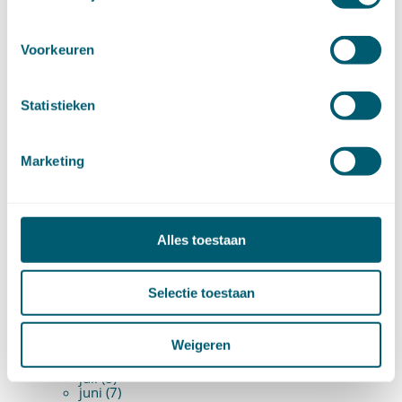
juli (7)
juni (15)
mei (7)
april (11)
Voorkeuren
maart (17)
februari (16)
januari (14)
►
2025 (153)
Statistieken
december (15)
november (15)
oktober (15)
Marketing
september (8)
augustus (6)
juli (14)
juni (13)
mei (13)
april (15)
Alles toestaan
maart (8)
februari (16)
januari (15)
►
2024 (161)
Selectie toestaan
december (16)
november (17)
oktober (17)
Weigeren
september (9)
augustus (10)
juli (8)
juni (7)