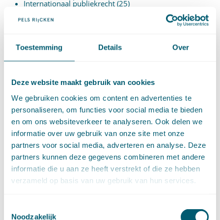
Internationaal publiekrecht
(25)
Kooprecht
(15)
Mededingingsrecht
(26)
Omgevingsrecht
(1)
Ondernemingsrecht
(104)
Onteigeningsrecht
(72)
Toestemming
Details
Over
Overheidsrecht
(183)
Pensioenrecht
(27)
Personen- en familierecht
(220)
Prejudiciële uitspraken HvJEU
(28)
Prejudiciële vragen Hoge Raad
(153)
Deze website maakt gebruik van cookies
Privacy -AVG
(5)
Proces- en beslagrecht
(906)
We gebruiken cookies om content en advertenties te
Strafrecht
(12)
personaliseren, om functies voor social media te bieden
Verbintenissenrecht
(323)
Vermogensrecht algemeen
(94)
en om ons websiteverkeer te analyseren. Ook delen we
Vervoersrecht
(28)
informatie over uw gebruik van onze site met onze
Verzekeringsrecht
(85)
Wetgeving cassatierechtspraak
(14)
partners voor social media, adverteren en analyse. Deze
Wvggz – Wzd (Wet Bopz oud)
(139)
partners kunnen deze gegevens combineren met andere
informatie die u aan ze heeft verstrekt of die ze hebben
verzameld op basis van uw gebruik van hun services.
ARCHIEF
►
2026 (88)
Toestemmingsselectie
augustus (1)
Noodzakelijk