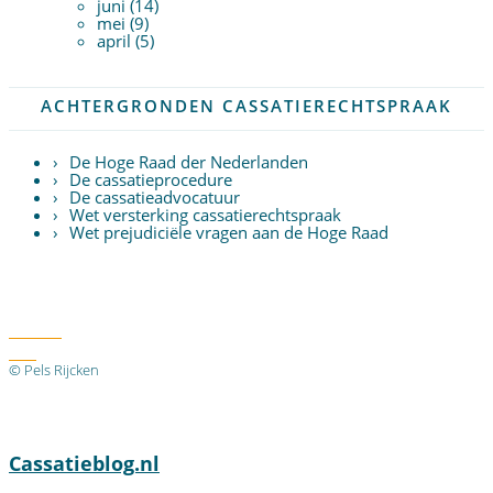
juni (14)
mei (9)
april (5)
ACHTERGRONDEN CASSATIERECHTSPRAAK
De Hoge Raad der Nederlanden
De cassatieprocedure
De cassatieadvocatuur
Wet versterking cassatierechtspraak
Wet prejudiciële vragen aan de Hoge Raad
Twitter
RSS
© Pels Rijcken
Algemene voorwaarden
Privacyverklaring
Disclaimer
Cassatieblog.nl