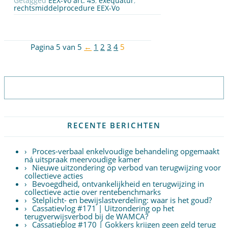
Getagged
EEX-Vo art. 45
,
exequatur
,
rechtsmiddelprocedure EEX-Vo
Pagina 5 van 5
←
1
2
3
4
5
Abonneer op nieuwsbrief
RECENTE BERICHTEN
Proces-verbaal enkelvoudige behandeling opgemaakt
ná uitspraak meervoudige kamer
Nieuwe uitzondering op verbod van terugwijzing voor
collectieve acties
Bevoegdheid, ontvankelijkheid en terugwijzing in
collectieve actie over rentebenchmarks
Stelplicht- en bewijslastverdeling: waar is het goud?
Cassatievlog #171 | Uitzondering op het
terugverwijsverbod bij de WAMCA?
Cassatieblog #170 | Gokkers krijgen geen geld terug