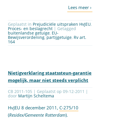
Geplaatst in
Prejudiciële uitspraken HvJEU
,
Proces- en beslagrecht
| Getagged
buitenlandse getuige
,
EU-
Bewijsverordening
,
partijgetuige
,
Rv art.
164
Nietigverklaring staatssteun-garantie
mogelijk, maar niet steeds verplicht
CB 2011-105 | Geplaatst op
09-12-2011
|
door
Martijn Scheltema
HvJEU 8 december 2011,
C-275/10
(
Residex/Gemeente Rotterdam
).