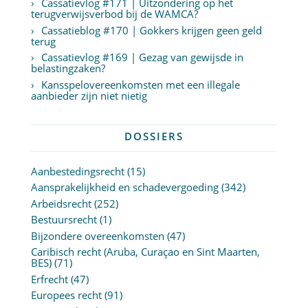
Cassatievlog #171 | Uitzondering op het
terugverwijsverbod bij de WAMCA?
Cassatieblog #170 | Gokkers krijgen geen geld
terug
Cassatievlog #169 | Gezag van gewijsde in
belastingzaken?
Kansspelovereenkomsten met een illegale
aanbieder zijn niet nietig
DOSSIERS
Aanbestedingsrecht
(15)
Aansprakelijkheid en schadevergoeding
(342)
Arbeidsrecht
(252)
Bestuursrecht
(1)
Bijzondere overeenkomsten
(47)
Caribisch recht (Aruba, Curaçao en Sint Maarten,
BES)
(71)
Erfrecht
(47)
Europees recht
(91)