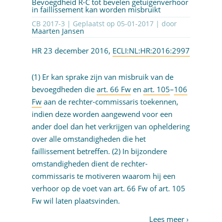
Bevoegdheid R-C tot bevelen getuigenverhoor
in faillissement kan worden misbruikt
CB 2017-3 | Geplaatst op
05-01-2017
| door
Maarten Jansen
HR 23 december 2016,
ECLI:NL:HR:2016:2997
(1) Er kan sprake zijn van misbruik van de
bevoegdheden die
art. 66 Fw
en
art. 105
–
106
Fw
aan de rechter-commissaris toekennen,
indien deze worden aangewend voor een
ander doel dan het verkrijgen van opheldering
over alle omstandigheden die het
faillissement betreffen. (2) In bijzondere
omstandigheden dient de rechter-
commissaris te motiveren waarom hij een
verhoor op de voet van art. 66 Fw of art. 105
Fw wil laten plaatsvinden.