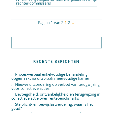
rechter-commissaris
Pagina 1 van 2
1
2
→
Abonneer op nieuwsbrief
RECENTE BERICHTEN
Proces-verbaal enkelvoudige behandeling
opgemaakt ná uitspraak meervoudige kamer
Nieuwe uitzondering op verbod van terugwijzing
voor collectieve acties
Bevoegdheid, ontvankelijkheid en terugwijzing in
collectieve actie over rentebenchmarks
Stelplicht- en bewijslastverdeling: waar is het
goud?