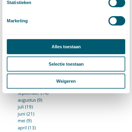
Statistieken
september (9)
augustus (10)
juli (8)
Marketing
juni (7)
mei (7)
april (18)
maart (17)
Alles toestaan
februari (17)
januari (18)
Selectie toestaan
►
2023 (177)
december (12)
november (16)
Weigeren
oktober (17)
september (14)
augustus (9)
juli (19)
juni (21)
mei (9)
april (13)