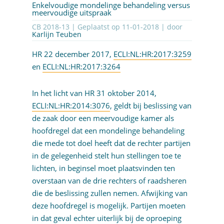
Enkelvoudige mondelinge behandeling versus
meervoudige uitspraak
CB 2018-13 | Geplaatst op
11-01-2018
| door
Karlijn Teuben
HR 22 december 2017,
ECLI:NL:HR:2017:3259
en
ECLI:NL:HR:2017:3264
In het licht van HR 31 oktober 2014,
ECLI:NL:HR:2014:3076
, geldt bij beslissing van
de zaak door een meervoudige kamer als
hoofdregel dat een mondelinge behandeling
die mede tot doel heeft dat de rechter partijen
in de gelegenheid stelt hun stellingen toe te
lichten, in beginsel moet plaatsvinden ten
overstaan van de drie rechters of raadsheren
die de beslissing zullen nemen. Afwijking van
deze hoofdregel is mogelijk. Partijen moeten
in dat geval echter uiterlijk bij de oproeping