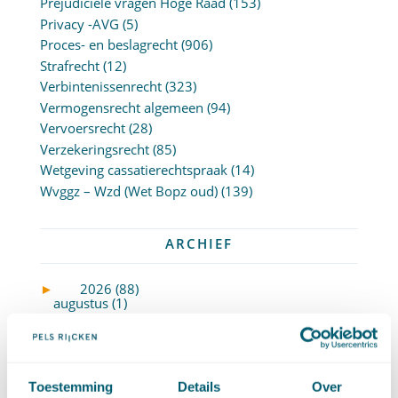
Prejudiciële vragen Hoge Raad
(153)
Privacy -AVG
(5)
Proces- en beslagrecht
(906)
Strafrecht
(12)
Verbintenissenrecht
(323)
Vermogensrecht algemeen
(94)
Vervoersrecht
(28)
Verzekeringsrecht
(85)
Wetgeving cassatierechtspraak
(14)
Wvggz – Wzd (Wet Bopz oud)
(139)
ARCHIEF
►
2026 (88)
augustus (1)
juli (7)
juni (15)
mei (7)
april (11)
Toestemming
Details
Over