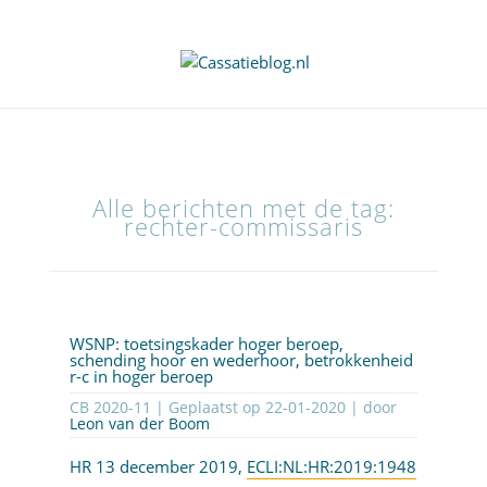
Alle berichten met de tag:
rechter-commissaris
WSNP: toetsingskader hoger beroep,
schending hoor en wederhoor, betrokkenheid
r-c in hoger beroep
CB 2020-11 | Geplaatst op
22-01-2020
| door
Leon van der Boom
HR 13 december 2019,
ECLI:NL:HR:2019:1948