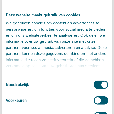
maart (17)
februari (16)
januari (14)
Deze website maakt gebruik van cookies
►
2025 (153)
We gebruiken cookies om content en advertenties te
december (15)
personaliseren, om functies voor social media te bieden
november (15)
en om ons websiteverkeer te analyseren. Ook delen we
oktober (15)
informatie over uw gebruik van onze site met onze
september (8)
partners voor social media, adverteren en analyse. Deze
augustus (6)
partners kunnen deze gegevens combineren met andere
juli (14)
informatie die u aan ze heeft verstrekt of die ze hebben
juni (13)
verzameld op basis van uw gebruik van hun services.
mei (13)
april (15)
maart (8)
Toestemmingsselectie
februari (16)
Noodzakelijk
januari (15)
►
2024 (161)
december (16)
Voorkeuren
november (17)
oktober (17)