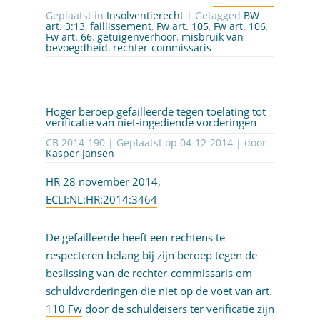
Geplaatst in
Insolventierecht
| Getagged
BW
art. 3:13
,
faillissement
,
Fw art. 105
,
Fw art. 106
,
Fw art. 66
,
getuigenverhoor
,
misbruik van
bevoegdheid
,
rechter-commissaris
Hoger beroep gefailleerde tegen toelating tot
verificatie van niet-ingediende vorderingen
CB 2014-190 | Geplaatst op
04-12-2014
| door
Kasper Jansen
HR 28 november 2014,
ECLI:NL:HR:2014:3464
De gefailleerde heeft een rechtens te
respecteren belang bij zijn beroep tegen de
beslissing van de rechter-commissaris om
schuldvorderingen die niet op de voet van
art.
110 Fw
door de schuldeisers ter verificatie zijn