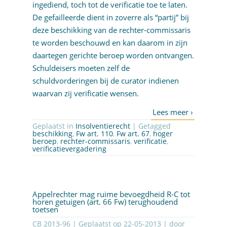
ingediend, toch tot de verificatie toe te laten.
De gefailleerde dient in zoverre als “partij” bij
deze beschikking van de rechter-commissaris
te worden beschouwd en kan daarom in zijn
daartegen gerichte beroep worden ontvangen.
Schuldeisers moeten zelf de
schuldvorderingen bij de curator indienen
waarvan zij verificatie wensen.
Geplaatst in
Insolventierecht
| Getagged
beschikking
,
Fw art. 110
,
Fw art. 67
,
hoger
beroep
,
rechter-commissaris
,
verificatie
,
verificatievergadering
Appelrechter mag ruime bevoegdheid R-C tot
horen getuigen (art. 66 Fw) terughoudend
toetsen
CB 2013-96 | Geplaatst op
22-05-2013
| door