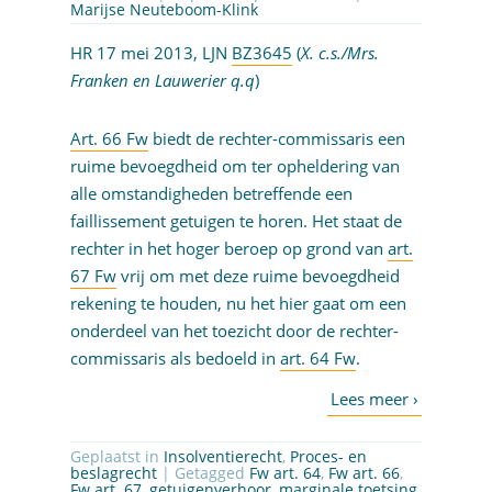
Marijse Neuteboom-Klink
HR 17 mei 2013, LJN
BZ3645
(
X. c.s./Mrs.
Franken en Lauwerier q.q
)
Art. 66 Fw
biedt de rechter-commissaris een
ruime bevoegdheid om ter opheldering van
alle omstandigheden betreffende een
faillissement getuigen te horen. Het staat de
rechter in het hoger beroep op grond van
art.
67 Fw
vrij om met deze ruime bevoegdheid
rekening te houden, nu het hier gaat om een
onderdeel van het toezicht door de rechter-
commissaris als bedoeld in
art. 64 Fw
.
Geplaatst in
Insolventierecht
,
Proces- en
beslagrecht
| Getagged
Fw art. 64
,
Fw art. 66
,
Fw art. 67
,
getuigenverhoor
,
marginale toetsing
,