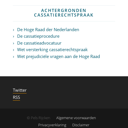
ACHTERGRONDEN
CASSATIERECHTSPRAAK
De Hoge Raad der Nederlanden
De cassatieprocedure
De cassatieadvocatuur
Wet versterking cassatierechtspraak
Wet prejudiciële vragen aan de Hoge Raad
Twitter
RSS
© Pels Rijcken
Algemene voorwaarden
Privacyverklaring
Disclaimer