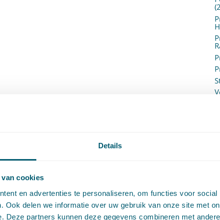
(
P
H
P
R
P
P
S
V
V
(
V
V
W
Details
c
W
o
 van cookies
ent en advertenties te personaliseren, om functies voor social
. Ook delen we informatie over uw gebruik van onze site met on
e. Deze partners kunnen deze gegevens combineren met andere i