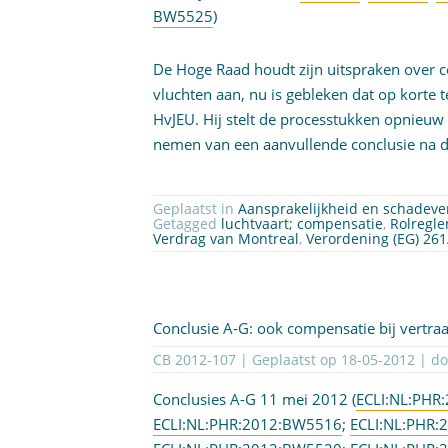
BW5525
)
De Hoge Raad houdt zijn uitspraken over c
vluchten aan, nu is gebleken dat op korte 
HvJEU. Hij stelt de processtukken opnieuw
nemen van een aanvullende conclusie na d
Geplaatst in
Aansprakelijkheid en schadev
Getagged
luchtvaart; compensatie
,
Rolregle
Verdrag van Montreal
,
Verordening (EG) 26
Conclusie A-G: ook compensatie bij vertra
CB 2012-107 | Geplaatst op
18-05-2012
| d
Conclusies A-G 11 mei 2012 (
ECLI:NL:PHR
ECLI:NL:PHR:2012:BW5516
;
ECLI:NL:PHR