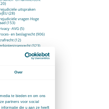
220)
rejudiciële uitspraken
vJEU
(28)
rejudiciële vragen Hoge
aad
(153)
rivacy -AVG
(5)
roces- en beslagrecht
(906)
trafrecht
(12)
erbintenissenrecht
(323)
ermogensrecht algemeen
94)
ervoersrecht
(28)
erzekeringsrecht
(85)
etgeving
Over
assatierechtspraak
(14)
vggz – Wzd (Wet Bopz
ud)
(139)
 media te bieden en om ons
ARCHIEF
ze partners voor social
nformatie die u aan ze heeft