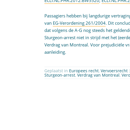
ECLI:NL:PHR:2012:BW5520
;
ECLI:NL:PHR
Passagiers hebben bij langdurige vertragi
van
EG-Verordening 261/2004
. Dit conclu
dat volgens de A-G nog steeds het geldende
Sturgeon-arrest niet in strijd met het (ee
Verdrag van Montreal. Voor prejudiciële v
aanleiding.
Geplaatst in
Europees recht
,
Vervoersrecht
Sturgeon-arrest
,
Verdrag van Montreal
,
Vero