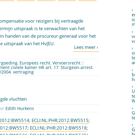
e
o
ompensatie voor reizigers bij vertraagde
m
termijn uitspraak is te verwachten van het
 in handen van de procureur-generaal voor het
v
v
e uitspraak van het HvJEU.
o
t
a
ergoeding
,
Europees recht
,
Vervoersrecht
|
ment civiele kamer HR art. 17
,
Sturgeon-arrest
,
1/2004
,
vertraging
b
h
U
t
agde vluchten
W
oor
Edith Hurkens
G
t
:2012:BW5514
;
ECLI:NL:PHR:2012:BW5515
;
:2012:BW5517
;
ECLI:NL:PHR:2012:BW5518
;
G
b