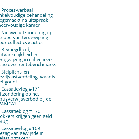
Proces-verbaal
nkelvoudige behandeling
pgemaakt ná uitspraak
eervoudige kamer
Nieuwe uitzondering op
erbod van terugwijzing
oor collectieve acties
Bevoegdheid,
ntvankelijkheid en
erugwijzing in collectieve
ctie over rentebenchmarks
Stelplicht- en
ewijslastverdeling: waar is
et goud?
Cassatievlog #171 |
itzondering op het
erugverwijsverbod bij de
AMCA?
Cassatieblog #170 |
okkers krijgen geen geld
erug
Cassatievlog #169 |
ezag van gewijsde in
elastingzaken?