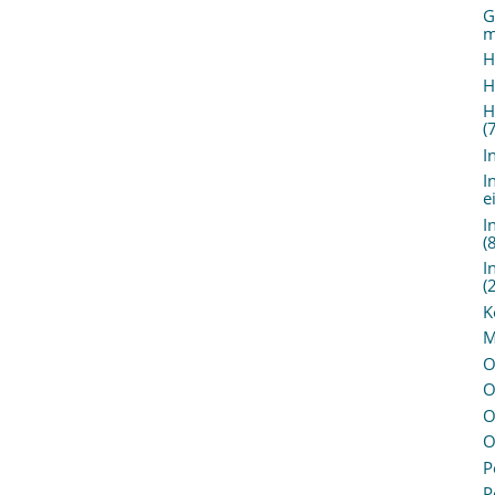
G
m
H
H
H
(
I
I
e
I
(
I
(
K
M
O
O
O
O
P
P