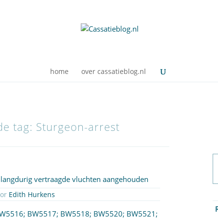
home
over cassatieblog.nl
de tag: Sturgeon-arrest
 langdurig vertraagde vluchten aangehouden
oor
Edith Hurkens
W5516
;
BW5517
;
BW5518
;
BW5520
;
BW5521
;