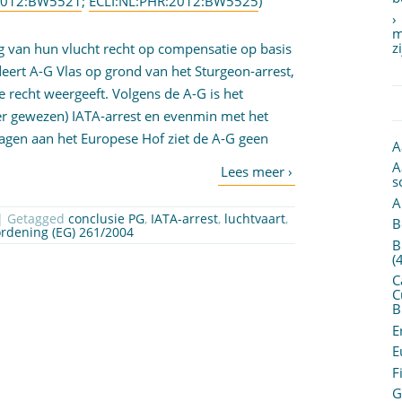
:2012:BW5521
;
ECLI:NL:PHR:2012:BW5525
)
m
z
ng van hun vlucht recht op compensatie op basis
deert A-G Vlas op grond van het Sturgeon-arrest,
 recht weergeeft. Volgens de A-G is het
rder gewezen) IATA-arrest en evenmin met het
ragen aan het Europese Hof ziet de A-G geen
A
A
s
A
| Getagged
conclusie PG
,
IATA-arrest
,
luchtvaart
,
B
rdening (EG) 261/2004
B
(
C
C
B
E
E
F
G