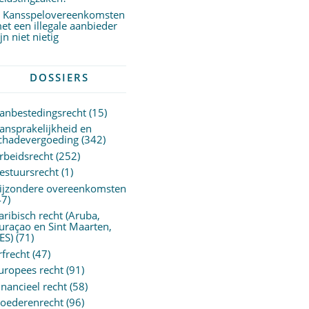
Kansspelovereenkomsten
et een illegale aanbieder
ijn niet nietig
DOSSIERS
anbestedingsrecht
(15)
ansprakelijkheid en
chadevergoeding
(342)
rbeidsrecht
(252)
estuursrecht
(1)
ijzondere overeenkomsten
47)
aribisch recht (Aruba,
uraçao en Sint Maarten,
ES)
(71)
rfrecht
(47)
uropees recht
(91)
inancieel recht
(58)
oederenrecht
(96)