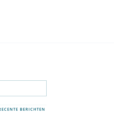
Abonneer op
nieuwsbrief
RECENTE BERICHTEN