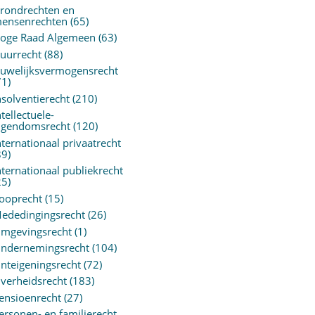
rondrechten en
ensenrechten
(65)
oge Raad Algemeen
(63)
uurrecht
(88)
uwelijksvermogensrecht
71)
nsolventierecht
(210)
ntellectuele-
igendomsrecht
(120)
nternationaal privaatrecht
89)
nternationaal publiekrecht
25)
ooprecht
(15)
ededingingsrecht
(26)
mgevingsrecht
(1)
ndernemingsrecht
(104)
nteigeningsrecht
(72)
verheidsrecht
(183)
ensioenrecht
(27)
ersonen- en familierecht