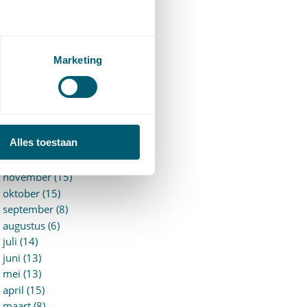
►
2026 (88)
augustus (1)
juli (7)
juni (15)
Marketing
mei (7)
april (11)
maart (17)
februari (16)
januari (14)
Alles toestaan
►
2025 (153)
december (15)
november (15)
oktober (15)
september (8)
augustus (6)
juli (14)
juni (13)
mei (13)
april (15)
maart (8)