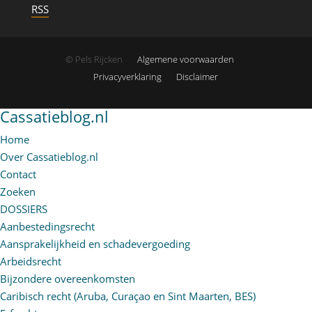
RSS
© Pels Rijcken
Algemene voorwaarden
Privacyverklaring
Disclaimer
Cassatieblog.nl
Home
Over Cassatieblog.nl
Contact
Zoeken
DOSSIERS
Aanbestedingsrecht
Aansprakelijkheid en schadevergoeding
Arbeidsrecht
Bijzondere overeenkomsten
Caribisch recht (Aruba, Curaçao en Sint Maarten, BES)