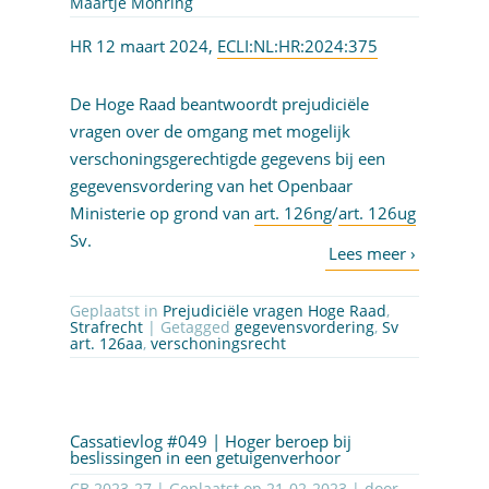
Maartje Möhring
HR 12 maart 2024,
ECLI:NL:HR:2024:375
De Hoge Raad beantwoordt prejudiciële
vragen over de omgang met mogelijk
verschoningsgerechtigde gegevens bij een
gegevensvordering van het Openbaar
Ministerie op grond van
art. 126ng
/
art. 126ug
Sv.
Geplaatst in
Prejudiciële vragen Hoge Raad
,
Strafrecht
| Getagged
gegevensvordering
,
Sv
art. 126aa
,
verschoningsrecht
Cassatievlog #049 | Hoger beroep bij
beslissingen in een getuigenverhoor
CB 2023-27 | Geplaatst op
21-02-2023
| door