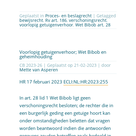
Geplaatst in
Proces- en beslagrecht
| Getagged
bewijsrecht
,
Rv art. 186
,
verschoningsrecht
,
voorlopig getuigenverhoor
,
Wet Bibob art. 28
Voorlopig getuigenverhoor; Wet Bibob en
geheimhouding
CB 2023-26 | Geplaatst op
21-02-2023
| door
Mette van Asperen
HR 17 februari 2023
ECLI:NL:HR:2023:255
In art. 28 lid 1 Wet Bibob ligt geen
verschoningsrecht besloten; de rechter die in
een burgerlijk geding een getuige hoort kan
onder omstandigheden beletten dat vragen
worden beantwoord indien die antwoorden
gegevens zouden betreffen zoals bedoeld in