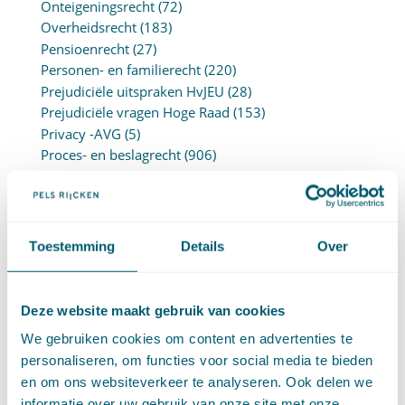
Onteigeningsrecht
(72)
Overheidsrecht
(183)
Pensioenrecht
(27)
Personen- en familierecht
(220)
Prejudiciële uitspraken HvJEU
(28)
Prejudiciële vragen Hoge Raad
(153)
Privacy -AVG
(5)
Proces- en beslagrecht
(906)
Strafrecht
(12)
Verbintenissenrecht
(323)
Vermogensrecht algemeen
(94)
Vervoersrecht
(28)
Toestemming
Details
Over
Verzekeringsrecht
(85)
Wetgeving cassatierechtspraak
(14)
Wvggz – Wzd (Wet Bopz oud)
(139)
Deze website maakt gebruik van cookies
We gebruiken cookies om content en advertenties te
ARCHIEF
personaliseren, om functies voor social media te bieden
en om ons websiteverkeer te analyseren. Ook delen we
►
2026 (88)
informatie over uw gebruik van onze site met onze