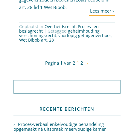
art. 28 lid 1 Wet Bibob.
Geplaatst in
Overheidsrecht
,
Proces- en
beslagrecht
| Getagged
geheimhouding
,
verschoningsrecht
,
voorlopig getuigenverhoor
,
Wet Bibob art. 28
Pagina 1 van 2
1
2
→
Abonneer op nieuwsbrief
RECENTE BERICHTEN
Proces-verbaal enkelvoudige behandeling
opgemaakt ná uitspraak meervoudige kamer