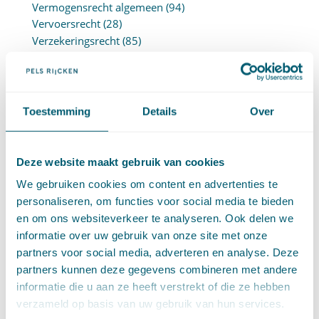
Vermogensrecht algemeen
(94)
Vervoersrecht
(28)
Verzekeringsrecht
(85)
Wetgeving cassatierechtspraak
(14)
Wvggz – Wzd (Wet Bopz oud)
(139)
Toestemming
Details
Over
ARCHIEF
►
2026 (88)
Deze website maakt gebruik van cookies
augustus (1)
juli (7)
We gebruiken cookies om content en advertenties te
juni (15)
personaliseren, om functies voor social media te bieden
mei (7)
en om ons websiteverkeer te analyseren. Ook delen we
april (11)
informatie over uw gebruik van onze site met onze
maart (17)
partners voor social media, adverteren en analyse. Deze
februari (16)
partners kunnen deze gegevens combineren met andere
januari (14)
informatie die u aan ze heeft verstrekt of die ze hebben
►
2025 (153)
verzameld op basis van uw gebruik van hun services.
december (15)