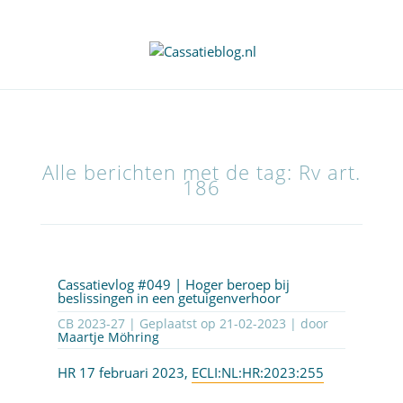
Alle berichten met de tag: Rv art.
186
Cassatievlog #049 | Hoger beroep bij
beslissingen in een getuigenverhoor
CB 2023-27 | Geplaatst op
21-02-2023
| door
Maartje Möhring
HR 17 februari 2023,
ECLI:NL:HR:2023:255