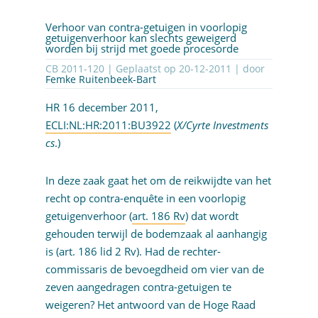
Verhoor van contra-getuigen in voorlopig
getuigenverhoor kan slechts geweigerd
worden bij strijd met goede procesorde
CB 2011-120 | Geplaatst op
20-12-2011
| door
Femke Ruitenbeek-Bart
HR 16 december 2011,
ECLI:NL:HR:2011:BU3922
(
X/Cyrte Investments
cs
.)
In deze zaak gaat het om de reikwijdte van het
recht op contra-enquête in een voorlopig
getuigenverhoor (
art. 186 Rv
) dat wordt
gehouden terwijl de bodemzaak al aanhangig
is (art. 186 lid 2 Rv). Had de rechter-
commissaris de bevoegdheid om vier van de
zeven aangedragen contra-getuigen te
weigeren? Het antwoord van de Hoge Raad