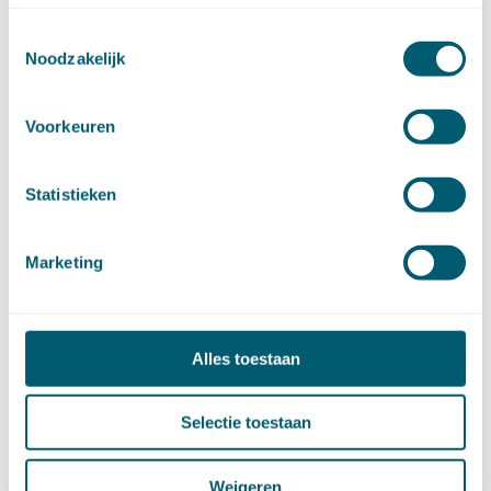
november (15)
oktober (15)
Toestemmingsselectie
Noodzakelijk
september (8)
augustus (6)
juli (14)
Voorkeuren
juni (13)
mei (13)
april (15)
Statistieken
maart (8)
februari (16)
Marketing
januari (15)
►
2024 (161)
december (16)
november (17)
Alles toestaan
oktober (17)
september (9)
augustus (10)
Selectie toestaan
juli (8)
juni (7)
Weigeren