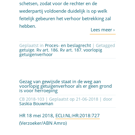
schetsen, zodat voor de rechter en de
wederpartij voldoende duidelijk is op welk
feitelijk gebeuren het verhoor betrekking zal
hebben.
Geplaatst in
Proces- en beslagrecht
| Getagged
getuige
,
Rv art. 186
,
Rv art. 187
,
voorlopig
getuigenverhoor
Gezag van gewijsde staat in de weg aan
voorlopig getuigenverhoor als er geen grond
is voor herroeping
CB 2018-103 | Geplaatst op
21-06-2018
| door
Saskia Bouwman
HR 18 mei 2018,
ECLI:NL:HR:2018:727
(Verzoeker/ABN Amro)