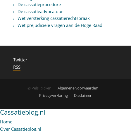
De cassatieprocedure
De cassatieadvocatuur
Wet versterking cassatierechtspraak
Wet prejudiciële vragen aan de Hoge Raad
Twitter
RSS
© Pels Rijcken
Algemene voorwaarden
Privacyverklaring
Disclaimer
Cassatieblog.nl
Home
Over Cassatieblog.nl