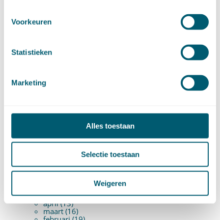
maart (17)
februari (17)
Voorkeuren
januari (18)
►
2023 (177)
december (12)
november (16)
Statistieken
oktober (17)
september (14)
augustus (9)
juli (19)
Marketing
juni (21)
mei (9)
april (13)
maart (17)
februari (16)
januari (14)
Alles toestaan
►
2022 (168)
december (13)
november (18)
Selectie toestaan
oktober (15)
september (12)
augustus (4)
juli (16)
Weigeren
juni (16)
mei (11)
april (13)
maart (16)
februari (19)