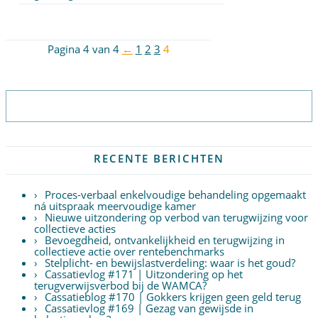
Pagina 4 van 4
←
1
2
3
4
Abonneer op nieuwsbrief
RECENTE BERICHTEN
Proces-verbaal enkelvoudige behandeling opgemaakt
ná uitspraak meervoudige kamer
Nieuwe uitzondering op verbod van terugwijzing voor
collectieve acties
Bevoegdheid, ontvankelijkheid en terugwijzing in
collectieve actie over rentebenchmarks
Stelplicht- en bewijslastverdeling: waar is het goud?
Cassatievlog #171 | Uitzondering op het
terugverwijsverbod bij de WAMCA?
Cassatieblog #170 | Gokkers krijgen geen geld terug
Cassatievlog #169 | Gezag van gewijsde in