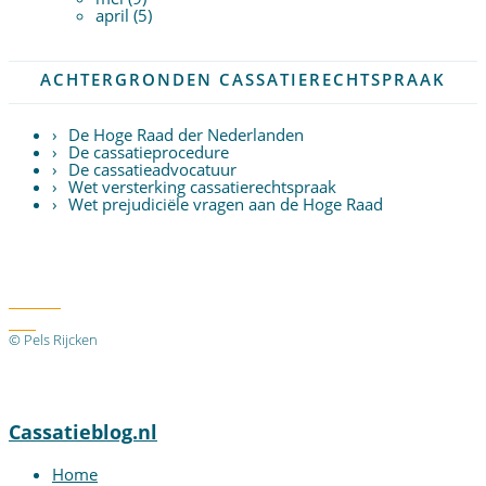
april (5)
ACHTERGRONDEN CASSATIERECHTSPRAAK
De Hoge Raad der Nederlanden
De cassatieprocedure
De cassatieadvocatuur
Wet versterking cassatierechtspraak
Wet prejudiciële vragen aan de Hoge Raad
Twitter
RSS
© Pels Rijcken
Algemene voorwaarden
Privacyverklaring
Disclaimer
Cassatieblog.nl
Home