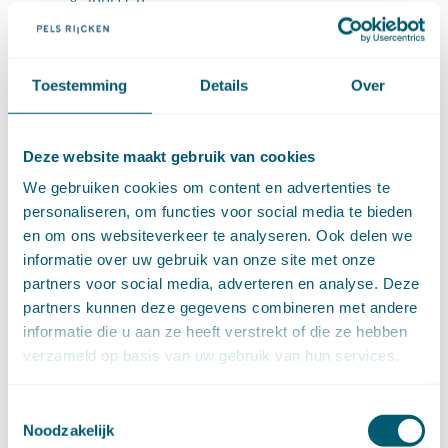
mei (7)
april (11)
maart (17)
februari (16)
januari (14)
Toestemming
Details
Over
►
2025 (153)
december (15)
november (15)
oktober (15)
Deze website maakt gebruik van cookies
september (8)
augustus (6)
We gebruiken cookies om content en advertenties te
juli (14)
juni (13)
personaliseren, om functies voor social media te bieden
mei (13)
en om ons websiteverkeer te analyseren. Ook delen we
april (15)
maart (8)
informatie over uw gebruik van onze site met onze
februari (16)
partners voor social media, adverteren en analyse. Deze
januari (15)
►
2024 (161)
partners kunnen deze gegevens combineren met andere
december (16)
informatie die u aan ze heeft verstrekt of die ze hebben
november (17)
oktober (17)
verzameld op basis van uw gebruik van hun services.
september (9)
augustus (10)
juli (8)
Toestemmingsselectie
juni (7)
mei (7)
Noodzakelijk
april (18)