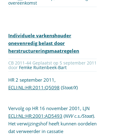
overeenkomst
Individuele varkenshouder
onevenredig belast door
herstructureringsmaatregelen
CB 2011-44 Geplaatst op 5 september 2011
door
Femke Ruitenbeek-Bart
HR 2 september 2011,
ECLI:NL:HR:2011:Q5098
(
Staat/X
)
Vervolg op HR 16 november 2001, LJN
ECLI:NL:HR:2001:AD5493
(
NVV c.s./Staat
).
Het verwijzingshof heeft kunnen oordelen
dat verweerder in cassatie