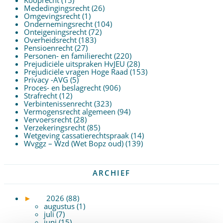
Kooprecht
(15)
Mededingingsrecht
(26)
Omgevingsrecht
(1)
Ondernemingsrecht
(104)
Onteigeningsrecht
(72)
Overheidsrecht
(183)
Pensioenrecht
(27)
Personen- en familierecht
(220)
Prejudiciële uitspraken HvJEU
(28)
Prejudiciële vragen Hoge Raad
(153)
Privacy -AVG
(5)
Proces- en beslagrecht
(906)
Strafrecht
(12)
Verbintenissenrecht
(323)
Vermogensrecht algemeen
(94)
Vervoersrecht
(28)
Verzekeringsrecht
(85)
Wetgeving cassatierechtspraak
(14)
Wvggz – Wzd (Wet Bopz oud)
(139)
ARCHIEF
►
2026 (88)
augustus (1)
juli (7)
juni (15)