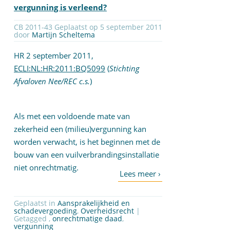
vergunning is verleend?
CB 2011-43 Geplaatst op 5 september 2011
door
Martijn Scheltema
HR 2 september 2011,
ECLI:NL:HR:2011:BQ5099
(
Stichting
Afvaloven Nee/REC c.s.
)
Als met een voldoende mate van
zekerheid een (milieu)vergunning kan
worden verwacht, is het beginnen met de
bouw van een vuilverbrandingsinstallatie
niet onrechtmatig.
Geplaatst in
Aansprakelijkheid en
schadevergoeding
,
Overheidsrecht
|
Getagged ,
onrechtmatige daad
,
vergunning