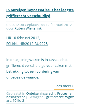
In onteigeningscassaties is het laagste
griffierecht verschuldigd
CB 2012-30 Geplaatst op 12 februari 2012
door
Ruben Wiegerink
HR 10 februari 2012,
ECLI:NL:HR:2012:BU9925
In onteigeningszaken is in cassatie het
griffierecht verschuldigd voor zaken met
betrekking tot een vordering van
onbepaalde waarde.
Geplaatst in
Onteigeningsrecht
,
Proces- en
beslagrecht
| Getagged ,
griffierecht
,
Wgbz
art. 10 lid 2