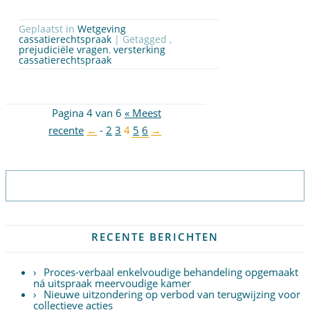
Geplaatst in
Wetgeving
cassatierechtspraak
| Getagged ,
prejudiciële vragen
,
versterking
cassatierechtspraak
Pagina 4 van 6
« Meest
recente
←
-
2
3
4
5
6
→
Abonneer op nieuwsbrief
RECENTE BERICHTEN
Proces-verbaal enkelvoudige behandeling opgemaakt
ná uitspraak meervoudige kamer
Nieuwe uitzondering op verbod van terugwijzing voor
collectieve acties