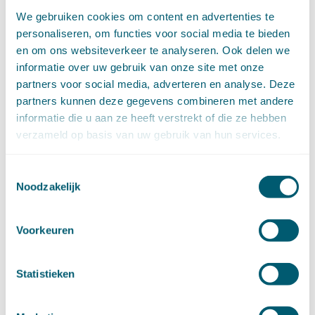
Hoge Raad Algemeen
(63)
Huurrecht
(88)
We gebruiken cookies om content en advertenties te
Huwelijksvermogensrecht
(71)
personaliseren, om functies voor social media te bieden
Insolventierecht
(210)
Intellectuele-eigendomsrecht
(120)
en om ons websiteverkeer te analyseren. Ook delen we
Internationaal privaatrecht
(89)
informatie over uw gebruik van onze site met onze
Internationaal publiekrecht
(25)
Kooprecht
(15)
partners voor social media, adverteren en analyse. Deze
Mededingingsrecht
(26)
partners kunnen deze gegevens combineren met andere
Omgevingsrecht
(1)
Ondernemingsrecht
(104)
informatie die u aan ze heeft verstrekt of die ze hebben
Onteigeningsrecht
(72)
verzameld op basis van uw gebruik van hun services.
Overheidsrecht
(183)
Pensioenrecht
(27)
Personen- en familierecht
(220)
Toestemmingsselectie
Prejudiciële uitspraken HvJEU
(28)
Prejudiciële vragen Hoge Raad
(153)
Noodzakelijk
Privacy -AVG
(5)
Proces- en beslagrecht
(906)
Strafrecht
(12)
Verbintenissenrecht
(323)
Voorkeuren
Vermogensrecht algemeen
(94)
Vervoersrecht
(28)
Verzekeringsrecht
(85)
Statistieken
Wetgeving cassatierechtspraak
(14)
Wvggz – Wzd (Wet Bopz oud)
(139)