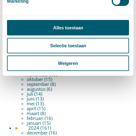
Marketing
ARCHIEF
►
2026 (88)
augustus (1)
Alles toestaan
juli (7)
juni (15)
mei (7)
april (11)
Selectie toestaan
maart (17)
februari (16)
januari (14)
Weigeren
►
2025 (153)
december (15)
november (15)
oktober (15)
september (8)
augustus (6)
juli (14)
juni (13)
mei (13)
april (15)
maart (8)
februari (16)
januari (15)
►
2024 (161)
december (16)