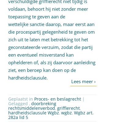
verschuldigde griffierecht niet tijdig is
voldaan, behoort hij niet zonder meer
toepassing te geven aan de
wettelijke sanctie daarop, maar eerst aan
die procespartij gelegenheid te geven om
zich uit te laten met betrekking tot het
geconstateerde verzuim, zodat die partij
een eventueel misverstand kan
ophelderen of, als zij daarvoor aanleiding
ziet, een beroep kan doen op de
hardheidsclausule.
Geplaatst in
Proces- en beslagrecht
|
Getagged ,
doorbreking
rechtsmiddelenverbod
,
griffierecht
,
hardheidsclausule Wgbz
,
wgbz
,
Wgbz art.
282a lid 5