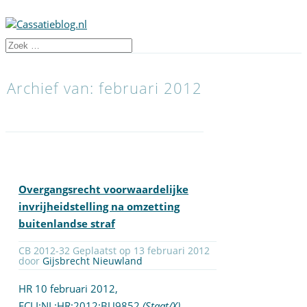
Archief van: februari 2012
Overgangsrecht voorwaardelijke
invrijheidstelling na omzetting
buitenlandse straf
CB 2012-32 Geplaatst op 13 februari 2012
door
Gijsbrecht Nieuwland
HR 10 februari 2012,
ECLI:NL:HR:2012:BU9852
(Staat/X)