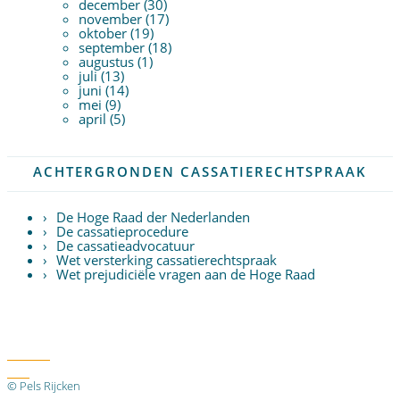
december (30)
november (17)
oktober (19)
september (18)
augustus (1)
juli (13)
juni (14)
mei (9)
april (5)
ACHTERGRONDEN CASSATIERECHTSPRAAK
De Hoge Raad der Nederlanden
De cassatieprocedure
De cassatieadvocatuur
Wet versterking cassatierechtspraak
Wet prejudiciële vragen aan de Hoge Raad
Twitter
RSS
© Pels Rijcken
Algemene voorwaarden
Privacyverklaring