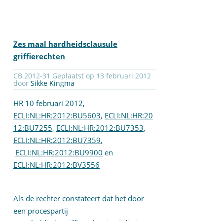
Zes maal hardheidsclausule
griffierechten
CB 2012-31 Geplaatst op 13 februari 2012
door
Sikke Kingma
HR 10 februari 2012,
ECLI:NL:HR:2012:BU5603
,
ECLI:NL:HR:20
12:BU7255
,
ECLI:NL:HR:2012:BU7353
,
ECLI:NL:HR:2012:BU7359
,
ECLI:NL:HR:2012:BU9900
en
ECLI:NL:HR:2012:BV3556
Als de rechter constateert dat het door
een procespartij