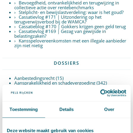
Bevoegdheid, ontvankelijkheid en terugwijzing in
collectieve actie over rentebenchmarks
Stelplicht- en bewijslastverdeling: waar is het goud?
Cassatievlog #171 | Uitzondering op het
terugverwijsverbod bij de WAMCA?
Cassatieblog #170 | Gokkers krijgen geen geld terug
Cassatievlog #169 | Gezag van gewijsde in
belastingzaken?
Kansspelovereenkomsten met een illegale aanbieder
zijn niet nietig
DOSSIERS
Aanbestedingsrecht
(15)
Aansprakelijkheid en schadevergoeding
(342)
Arbeidsrecht
(252)
Bestuursrecht
(1)
Bijzondere overeenkomsten
(47)
Caribisch recht (Aruba, Curaçao en Sint Maarten, BES)
(71)
Toestemming
Details
Over
Erfrecht
(47)
Europees recht
(91)
Financieel recht
(58)
Goederenrecht
(96)
Grondrechten en mensenrechten
(65)
Deze website maakt gebruik van cookies