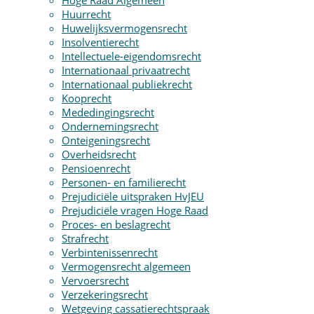
Hoge Raad Algemeen
Huurrecht
Huwelijksvermogensrecht
Insolventierecht
Intellectuele-eigendomsrecht
Internationaal privaatrecht
Internationaal publiekrecht
Kooprecht
Mededingingsrecht
Ondernemingsrecht
Onteigeningsrecht
Overheidsrecht
Pensioenrecht
Personen- en familierecht
Prejudiciële uitspraken HvJEU
Prejudiciële vragen Hoge Raad
Proces- en beslagrecht
Strafrecht
Verbintenissenrecht
Vermogensrecht algemeen
Vervoersrecht
Verzekeringsrecht
Wetgeving cassatierechtspraak