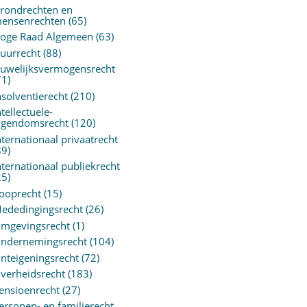
rondrechten en
ensenrechten
(65)
oge Raad Algemeen
(63)
uurrecht
(88)
uwelijksvermogensrecht
71)
nsolventierecht
(210)
ntellectuele-
igendomsrecht
(120)
nternationaal privaatrecht
89)
nternationaal publiekrecht
25)
ooprecht
(15)
ededingingsrecht
(26)
mgevingsrecht
(1)
ndernemingsrecht
(104)
nteigeningsrecht
(72)
verheidsrecht
(183)
ensioenrecht
(27)
ersonen- en familierecht