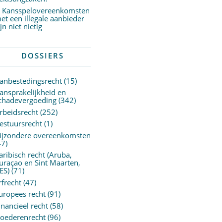
Kansspelovereenkomsten
et een illegale aanbieder
ijn niet nietig
DOSSIERS
anbestedingsrecht
(15)
ansprakelijkheid en
chadevergoeding
(342)
rbeidsrecht
(252)
estuursrecht
(1)
ijzondere overeenkomsten
47)
aribisch recht (Aruba,
uraçao en Sint Maarten,
ES)
(71)
rfrecht
(47)
uropees recht
(91)
inancieel recht
(58)
oederenrecht
(96)