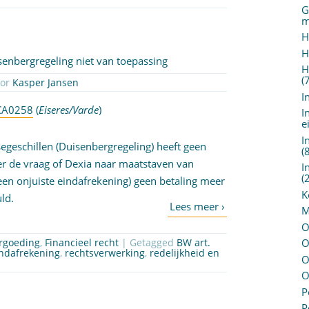
G
m
H
H
senbergregeling niet van toepassing
H
(
oor
Kasper Jansen
I
:CA0258
(
Eiseres/Varde
)
I
e
I
eschillen (Duisenbergregeling) heeft geen
(
er de vraag of Dexia naar maatstaven van
I
(
 een onjuiste eindafrekening) geen betaling meer
K
uld.
M
O
ergoeding
,
Financieel recht
| Getagged
BW art.
O
ndafrekening
,
rechtsverwerking
,
redelijkheid en
O
O
P
P