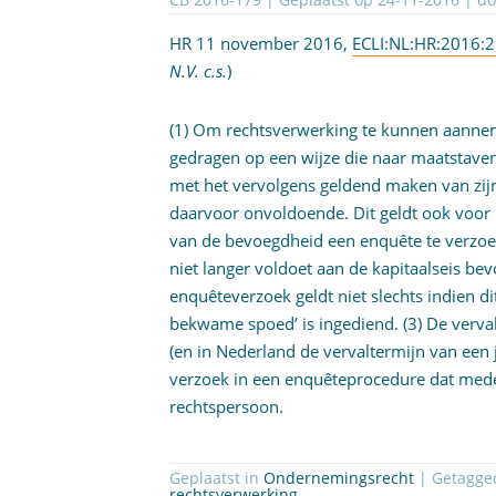
HR 11 november 2016,
ECLI:NL:HR:2016:
N.V. c.s.
)
(1) Om rechtsverwerking te kunnen aannem
gedragen op een wijze die naar maatstaven 
met het vervolgens geldend maken van zijn 
daarvoor onvoldoende. Dit geldt ook voor
van de bevoegdheid een enquête te verzoek
niet langer voldoet aan de kapitaalseis bev
enquêteverzoek geldt niet slechts indien di
bekwame spoed’ is ingediend. (3) De verva
(en in Nederland de vervaltermijn van een 
verzoek in een enquêteprocedure dat mede 
rechtspersoon.
Geplaatst in
Ondernemingsrecht
| Getagg
rechtsverwerking