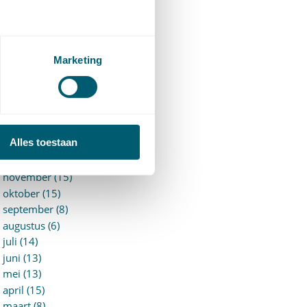
►
2026 (88)
augustus (1)
juli (7)
juni (15)
Marketing
mei (7)
april (11)
maart (17)
februari (16)
januari (14)
Alles toestaan
►
2025 (153)
december (15)
november (15)
oktober (15)
september (8)
augustus (6)
juli (14)
juni (13)
mei (13)
april (15)
maart (8)