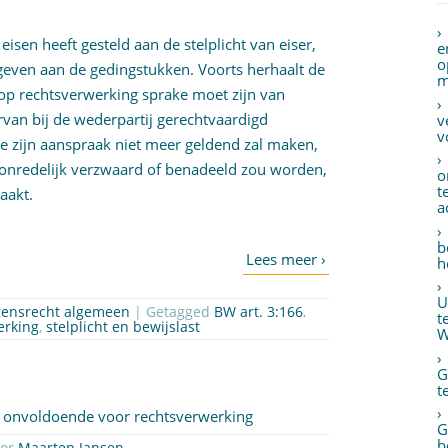
isen heeft gesteld aan de stelplicht van eiser,
e
o
egeven aan de gedingstukken. Voorts herhaalt de
m
op rechtsverwerking sprake moet zijn van
an bij de wederpartij gerechtvaardigd
v
v
e zijn aanspraak niet meer geldend zal maken,
 onredelijk verzwaard of benadeeld zou worden,
o
t
aakt.
a
b
h
U
ensrecht algemeen
| Getagged
BW art. 3:166
,
t
erking
,
stelplicht en bewijslast
W
G
t
op onvoldoende voor rechtsverwerking
G
b
oor
Maarten Jansen