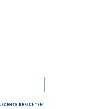
Abonneer op
nieuwsbrief
RECENTE BERICHTEN