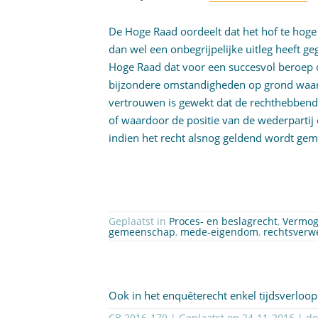
De Hoge Raad oordeelt dat het hof te hoge e
dan wel een onbegrijpelijke uitleg heeft g
Hoge Raad dat voor een succesvol beroep 
bijzondere omstandigheden op grond waarv
vertrouwen is gewekt dat de rechthebbend
of waardoor de positie van de wederpartij
indien het recht alsnog geldend wordt gem
Geplaatst in
Proces- en beslagrecht
,
Vermog
gemeenschap
,
mede-eigendom
,
rechtsverw
Ook in het enquêterecht enkel tijdsverlo
CB 2016-179 | Geplaatst op
24-11-2016
| d