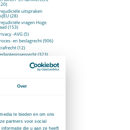
220)
rejudiciële uitspraken
vJEU
(28)
rejudiciële vragen Hoge
aad
(153)
rivacy -AVG
(5)
roces- en beslagrecht
(906)
trafrecht
(12)
erbintenissenrecht
(323)
ermogensrecht algemeen
94)
ervoersrecht
(28)
erzekeringsrecht
(85)
etgeving
Over
assatierechtspraak
(14)
vggz – Wzd (Wet Bopz
ud)
(139)
 media te bieden en om ons
ARCHIEF
ze partners voor social
nformatie die u aan ze heeft