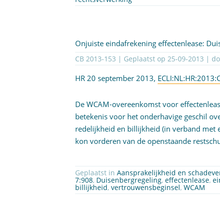
Onjuiste eindafrekening effectenlease: Dui
CB 2013-153 | Geplaatst op
25-09-2013
| d
HR 20 september 2013,
ECLI:NL:HR:2013
De WCAM-overeenkomst voor effectenleaseg
betekenis voor het onderhavige geschil ov
redelijkheid en billijkheid (in verband met
kon vorderen van de openstaande restsch
Geplaatst in
Aansprakelijkheid en schadev
7:908
,
Duisenbergregeling
,
effectenlease
,
ei
billijkheid
,
vertrouwensbeginsel
,
WCAM