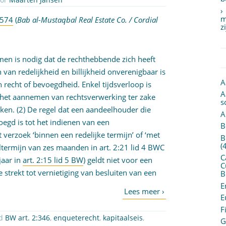
m
2574
(
Bab al-Mustaqbal Real Estate Co. / Cordial
z
en is nodig dat de rechthebbende zich heeft
van redelijkheid en billijkheid onverenigbaar is
A
recht of bevoegdheid. Enkel tijdsverloop is
A
 het aannemen van rechtsverwerking ter zake
s
en. (2) De regel dat een aandeelhouder die
A
oegd is tot het indienen van een
B
t verzoek ‘binnen een redelijke termijn’ of ‘met
B
(
ltermijn van zes maanden in art. 2:21 lid 4 BWC
C
jaar in
art. 2:15 lid 5 BW
) geldt niet voor een
C
strekt tot vernietiging van besluiten van een
B
E
E
F
ed
BW art. 2:346
,
enqueterecht
,
kapitaalseis
,
G