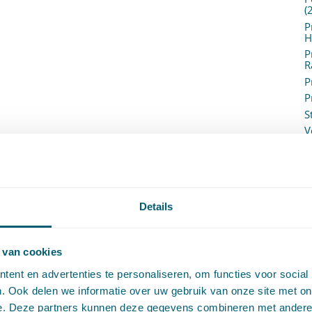
(
P
H
P
R
P
P
S
V
V
(
V
V
W
Details
c
W
o
 van cookies
ent en advertenties te personaliseren, om functies voor social
. Ook delen we informatie over uw gebruik van onze site met on
e. Deze partners kunnen deze gegevens combineren met andere i