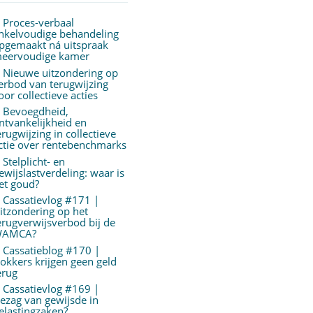
Proces-verbaal
nkelvoudige behandeling
pgemaakt ná uitspraak
eervoudige kamer
Nieuwe uitzondering op
erbod van terugwijzing
oor collectieve acties
Bevoegdheid,
ntvankelijkheid en
erugwijzing in collectieve
ctie over rentebenchmarks
Stelplicht- en
ewijslastverdeling: waar is
et goud?
Cassatievlog #171 |
itzondering op het
erugverwijsverbod bij de
AMCA?
Cassatieblog #170 |
okkers krijgen geen geld
erug
Cassatievlog #169 |
ezag van gewijsde in
elastingzaken?