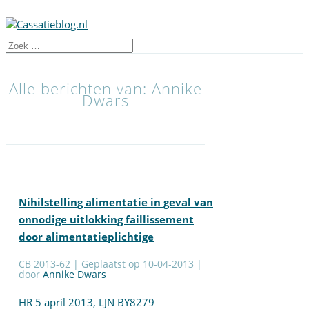
Alle berichten van: Annike
Dwars
Nihilstelling alimentatie in geval van
onnodige uitlokking faillissement
door alimentatieplichtige
CB 2013-62 | Geplaatst op
10-04-2013
|
door
Annike Dwars
HR 5 april 2013, LJN
BY8279