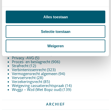
Insolventierecht
(210)
Intellectuele-eigendomsrecht
(120)
Internationaal privaatrecht
(89)
Internationaal publiekrecht
(25)
Alles toestaan
Kooprecht
(15)
Mededingingsrecht
(26)
Omgevingsrecht
(1)
Ondernemingsrecht
(104)
Selectie toestaan
Onteigeningsrecht
(72)
Overheidsrecht
(183)
Pensioenrecht
(27)
Personen- en familierecht
(220)
Weigeren
Prejudiciële uitspraken HvJEU
(28)
Prejudiciële vragen Hoge Raad
(153)
Privacy -AVG
(5)
Proces- en beslagrecht
(906)
Strafrecht
(12)
Verbintenissenrecht
(323)
Vermogensrecht algemeen
(94)
Vervoersrecht
(28)
Verzekeringsrecht
(85)
Wetgeving cassatierechtspraak
(14)
Wvggz – Wzd (Wet Bopz oud)
(139)
ARCHIEF