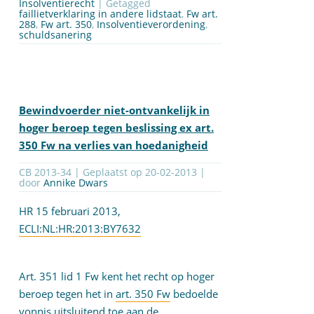
Insolventierecht
| Getagged
faillietverklaring in andere lidstaat
,
Fw art.
288
,
Fw art. 350
,
Insolventieverordening
,
schuldsanering
Bewindvoerder niet-ontvankelijk in
hoger beroep tegen beslissing ex art.
350 Fw na verlies van hoedanigheid
CB 2013-34 | Geplaatst op
20-02-2013
|
door
Annike Dwars
HR 15 februari 2013,
ECLI:NL:HR:2013:BY7632
Art. 351 lid 1 Fw kent het recht op hoger
beroep tegen het in
art. 350 Fw
bedoelde
vonnis uitsluitend toe aan de