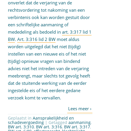
onverlet dat de verjaring van de
rechtsvordering tot nakoming van een
verbintenis ook kan worden gestuit door
een schriftelijke aanmaning of
mededeling als bedoeld in
art. 3:317 lid 1
BW
.
Art. 3:316 lid 2 BW
moet aldus
worden uitgelegd dat het niet (tijdig)
instellen van een nieuwe eis of het niet
(tijdig) opnieuw vragen van bindend
advies niet het intreden van de verjaring
meebrengt, maar slechts tot gevolg heeft
dat de stuitende werking van de eerder
ingestelde eis of het eerdere gedane
verzoek komt te vervallen.
Geplaatst in
Aansprakelijkheid en
schadevergoeding
| Getagged
aanmaning
,
BW art. 3:310
,
BW art. 3:316
,
BW art. 3:317
,