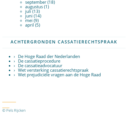
september (18)
augustus (1)
juli (13)
juni (14)
mei (9)
april (5)
ACHTERGRONDEN CASSATIERECHTSPRAAK
De Hoge Raad der Nederlanden
De cassatieprocedure
De cassatieadvocatuur
Wet versterking cassatierechtspraak
Wet prejudiciële vragen aan de Hoge Raad
Twitter
RSS
© Pels Rijcken
Algemene voorwaarden
Privacyverklaring
Disclaimer