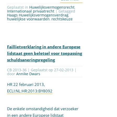
Geplaatst in
Huwelijksvermogensrecht
,
Internationaal privaatrecht
| Getagged
Haags Huwelijksvermogensverdrag
,
huwelijkse voorwaarden
,
rechtskeuze
Faillietverklaring in andere Europese
lidstaat geen beletsel voor toepassing
schuldsaneringsregeling
CB 2013-36 | Geplaatst op
27-02-2013
|
door
Annike Dwars
HR 22 februari 2013,
ECLI:NL:HR:2013:BY8092
De enkele omstandigheid dat verzoeker
in een andere Europese lidstaat