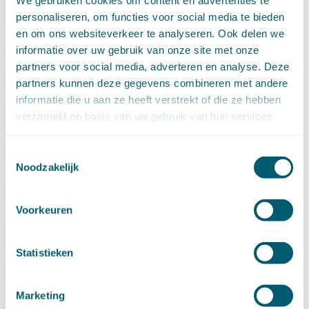
Cassatievlog #171 | Uitzondering op het
personaliseren, om functies voor social media te bieden
terugverwijsverbod bij de WAMCA?
Cassatieblog #170 | Gokkers krijgen geen geld terug
en om ons websiteverkeer te analyseren. Ook delen we
Cassatievlog #169 | Gezag van gewijsde in
informatie over uw gebruik van onze site met onze
belastingzaken?
Kansspelovereenkomsten met een illegale aanbieder
partners voor social media, adverteren en analyse. Deze
zijn niet nietig
partners kunnen deze gegevens combineren met andere
informatie die u aan ze heeft verstrekt of die ze hebben
DOSSIERS
verzameld op basis van uw gebruik van hun services.
Aanbestedingsrecht
(15)
Toestemmingsselectie
Aansprakelijkheid en schadevergoeding
(342)
Noodzakelijk
Arbeidsrecht
(252)
Bestuursrecht
(1)
Bijzondere overeenkomsten
(47)
Caribisch recht (Aruba, Curaçao en Sint Maarten, BES)
Voorkeuren
(71)
Erfrecht
(47)
Europees recht
(91)
Financieel recht
(58)
Statistieken
Goederenrecht
(96)
Grondrechten en mensenrechten
(65)
Hoge Raad Algemeen
(63)
Huurrecht
(88)
Marketing
Huwelijksvermogensrecht
(71)