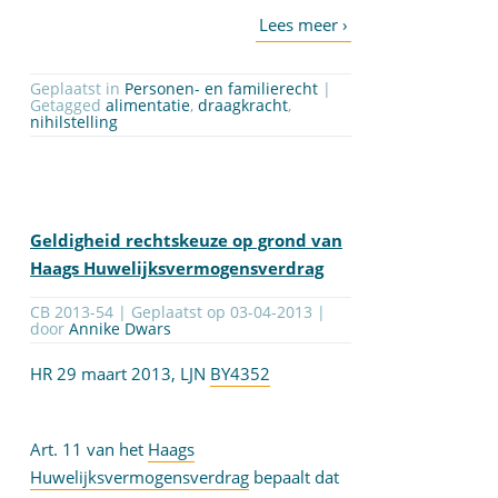
Geplaatst in
Personen- en familierecht
|
Getagged
alimentatie
,
draagkracht
,
nihilstelling
Geldigheid rechtskeuze op grond van
Haags Huwelijksvermogensverdrag
CB 2013-54 | Geplaatst op
03-04-2013
|
door
Annike Dwars
HR 29 maart 2013, LJN
BY4352
Art. 11 van het
Haags
Huwelijksvermogensverdrag
bepaalt dat