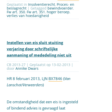
Geplaatst in
Insolventierecht
,
Proces- en
beslagrecht
| Getagged
bewindvoerder
,
Fw art. 350
,
Fw art. 351
,
hoger beroep
,
verlies van hoedanigheid
Instellen van eis sluit stuiting
verjaring door schriftelijke
aanmaning of mededeling niet uit
CB 2013-27 | Geplaatst op
13-02-2013
|
door
Annike Dwars
HR 8 februari 2013, LJN
BX7846
(
Van
Lanschot/Verweerders
)
De omstandigheid dat een eis is ingesteld
of bindend advies is gevraagd laat