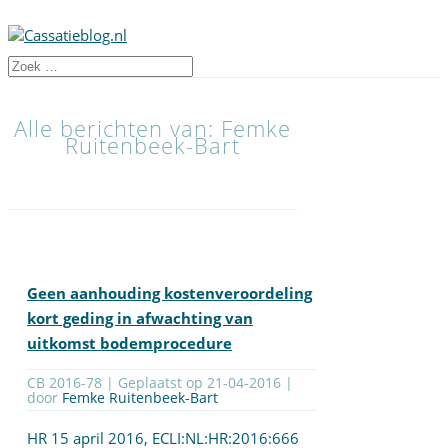
Alle berichten van: Femke
Ruitenbeek-Bart
Geen aanhouding kostenveroordeling
kort geding in afwachting van
uitkomst bodemprocedure
CB 2016-78 | Geplaatst op
21-04-2016
|
door
Femke Ruitenbeek-Bart
HR 15 april 2016,
ECLI:NL:HR:2016:666