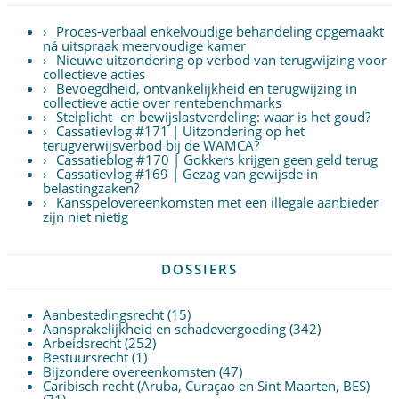
Proces-verbaal enkelvoudige behandeling opgemaakt
ná uitspraak meervoudige kamer
Nieuwe uitzondering op verbod van terugwijzing voor
collectieve acties
Bevoegdheid, ontvankelijkheid en terugwijzing in
collectieve actie over rentebenchmarks
Stelplicht- en bewijslastverdeling: waar is het goud?
Cassatievlog #171 | Uitzondering op het
terugverwijsverbod bij de WAMCA?
Cassatieblog #170 | Gokkers krijgen geen geld terug
Cassatievlog #169 | Gezag van gewijsde in
belastingzaken?
Kansspelovereenkomsten met een illegale aanbieder
zijn niet nietig
DOSSIERS
Aanbestedingsrecht
(15)
Aansprakelijkheid en schadevergoeding
(342)
Arbeidsrecht
(252)
Bestuursrecht
(1)
Bijzondere overeenkomsten
(47)
Caribisch recht (Aruba, Curaçao en Sint Maarten, BES)