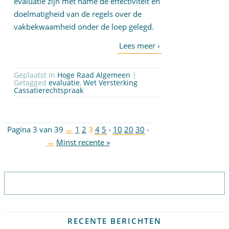
evaluatie zijn met name de effectiviteit en
doelmatigheid van de regels over de
vakbekwaamheid onder de loep gelegd.
Geplaatst in
Hoge Raad Algemeen
|
Getagged
evaluatie
,
Wet Versterking
Cassatierechtspraak
Pagina 3 van 39
←
1
2
3
4
5
-
10
20
30
-
→
Minst recente »
Abonneer op nieuwsbrief
RECENTE BERICHTEN