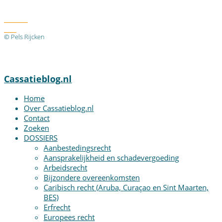
Twitter
RSS
© Pels Rijcken
Algemene voorwaarden
Privacyverklaring
Disclaimer
Cassatieblog.nl
Home
Over Cassatieblog.nl
Contact
Zoeken
DOSSIERS
Aanbestedingsrecht
Aansprakelijkheid en schadevergoeding
Arbeidsrecht
Bijzondere overeenkomsten
Caribisch recht (Aruba, Curaçao en Sint Maarten,
BES)
Erfrecht
Europees recht