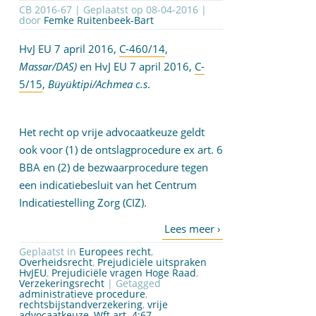
CB 2016-67 | Geplaatst op
08-04-2016
|
door
Femke Ruitenbeek-Bart
HvJ EU 7 april 2016,
C-460/14
,
Massar/DAS)
en HvJ EU 7 april 2016,
C-
5/15
,
Büyüktipi/Achmea c.s
.
Het recht op vrije advocaatkeuze geldt
ook voor (1) de ontslagprocedure ex art. 6
BBA en (2) de bezwaarprocedure tegen
een indicatiebesluit van het Centrum
Indicatiestelling Zorg (CIZ).
Geplaatst in
Europees recht
,
Overheidsrecht
,
Prejudiciële uitspraken
HvJEU
,
Prejudiciële vragen Hoge Raad
,
Verzekeringsrecht
| Getagged
administratieve procedure
,
rechtsbijstandverzekering
,
vrije
advocaatkeuze
,
Wft art. 4:67