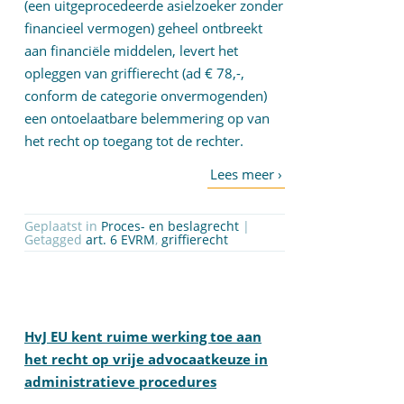
(een uitgeprocedeerde asielzoeker zonder
financieel vermogen) geheel ontbreekt
aan financiële middelen, levert het
opleggen van griffierecht (ad € 78,-,
conform de categorie onvermogenden)
een ontoelaatbare belemmering op van
het recht op toegang tot de rechter.
Geplaatst in
Proces- en beslagrecht
|
Getagged
art. 6 EVRM
,
griffierecht
HvJ EU kent ruime werking toe aan
het recht op vrije advocaatkeuze in
administratieve procedures