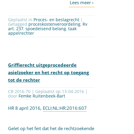
Geplaatst in
Proces- en beslagrecht
|
Getagged
proceskostenveroordeling
,
Rv
art. 237
,
spoedeisend belang
,
taak
appelrechter
Griffierecht uitgeprocedeerde
asielzoeker en het recht op toegang
tot de rechter
CB 2016-70 | Geplaatst op
13-04-2016
|
door
Femke Ruitenbeek-Bart
HR 8 april 2016,
ECLI:NL:HR:2016:607
Gelet op het feit dat het de rechtzoekende