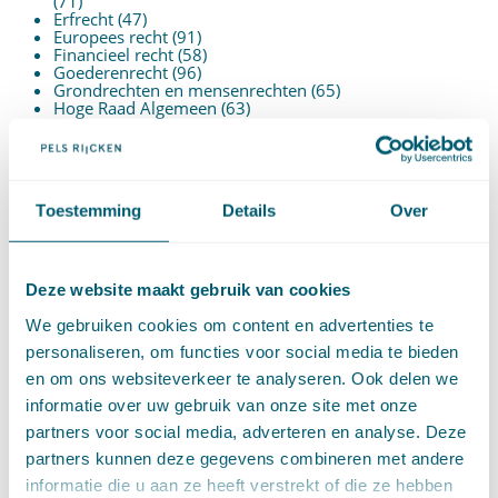
(71)
Erfrecht
(47)
Europees recht
(91)
Financieel recht
(58)
Goederenrecht
(96)
Grondrechten en mensenrechten
(65)
Hoge Raad Algemeen
(63)
Huurrecht
(88)
Huwelijksvermogensrecht
(71)
Insolventierecht
(210)
Intellectuele-eigendomsrecht
(120)
Internationaal privaatrecht
(89)
Toestemming
Details
Over
Internationaal publiekrecht
(25)
Kooprecht
(15)
Mededingingsrecht
(26)
Omgevingsrecht
(1)
Ondernemingsrecht
(104)
Deze website maakt gebruik van cookies
Onteigeningsrecht
(72)
Overheidsrecht
(183)
We gebruiken cookies om content en advertenties te
Pensioenrecht
(27)
personaliseren, om functies voor social media te bieden
Personen- en familierecht
(220)
Prejudiciële uitspraken HvJEU
(28)
en om ons websiteverkeer te analyseren. Ook delen we
Prejudiciële vragen Hoge Raad
(153)
informatie over uw gebruik van onze site met onze
Privacy -AVG
(5)
Proces- en beslagrecht
(906)
partners voor social media, adverteren en analyse. Deze
Strafrecht
(12)
partners kunnen deze gegevens combineren met andere
Verbintenissenrecht
(323)
Vermogensrecht algemeen
(94)
informatie die u aan ze heeft verstrekt of die ze hebben