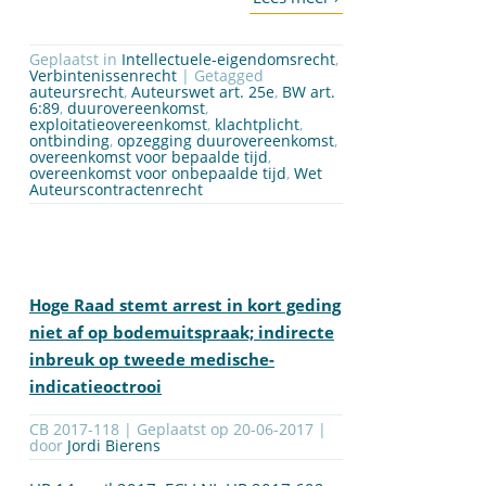
Geplaatst in
Intellectuele-eigendomsrecht
,
Verbintenissenrecht
| Getagged
auteursrecht
,
Auteurswet art. 25e
,
BW art.
6:89
,
duurovereenkomst
,
exploitatieovereenkomst
,
klachtplicht
,
ontbinding
,
opzegging duurovereenkomst
,
overeenkomst voor bepaalde tijd
,
overeenkomst voor onbepaalde tijd
,
Wet
Auteurscontractenrecht
Hoge Raad stemt arrest in kort geding
niet af op bodemuitspraak; indirecte
inbreuk op tweede medische-
indicatieoctrooi
CB 2017-118 | Geplaatst op
20-06-2017
|
door
Jordi Bierens