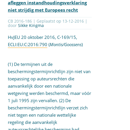
afleggen instandhoudingsverklaring
niet strijdig met Europees recht
CB 2016-186 | Geplaatst op
13-12-2016
|
door
Sikke Kingma
HvJEU 20 oktober 2016, C‑169/15,
ECLI:EU:C:2016:790
(
Montis/Goossens
)
(1) De termijnen uit de
beschermingstermijnrichtlijn zijn niet van
toepassing op auteursrechten die
aanvankelijk door een nationale
wetgeving werden beschermd, maar vóór
1 juli 1995 zijn vervallen. (2) De
beschermingstermijnrichtlijn verzet zich
niet tegen een nationale wettelijke
regeling die aanvankelijk
auteursrechtelijke bescherming had