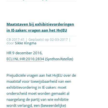
Maatstaven bij exhibitievorderingen
in IE-zaken: vragen aan het HvJEU
CB 2017-41 | Geplaatst op
02-03-2017
|
door
Sikke Kingma
HR 9 december 2016,
ECLI:NL:HR:2016:2834
(
Synthon/Astellas
)
Prejudiciële vragen aan het HvJEU over de
maatstaf voor toewijsbaarheid van een
exhibitievordering in IE-zaken: moet
onderscheid moet worden gemaakt al
naargelang de partij van wie exhibitie
wordt verlangd, een (beweerdelijke)