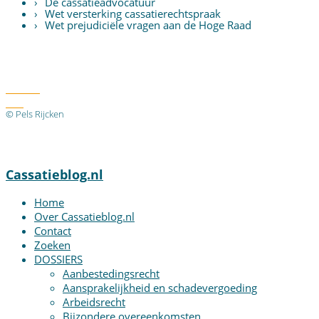
De cassatieadvocatuur
Wet versterking cassatierechtspraak
Wet prejudiciële vragen aan de Hoge Raad
Twitter
RSS
© Pels Rijcken
Algemene voorwaarden
Privacyverklaring
Disclaimer
Cassatieblog.nl
Home
Over Cassatieblog.nl
Contact
Zoeken
DOSSIERS
Aanbestedingsrecht
Aansprakelijkheid en schadevergoeding
Arbeidsrecht
Bijzondere overeenkomsten